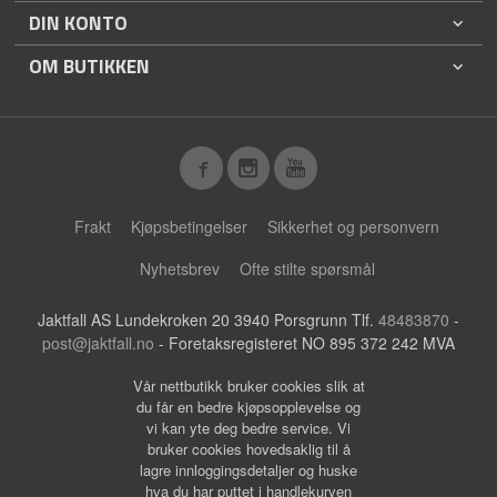
DIN KONTO
OM BUTIKKEN
Frakt
Kjøpsbetingelser
Sikkerhet og personvern
Nyhetsbrev
Ofte stilte spørsmål
Jaktfall AS Lundekroken 20 3940 Porsgrunn Tlf.
48483870
-
post@jaktfall.no
- Foretaksregisteret NO 895 372 242 MVA
Vår nettbutikk bruker cookies slik at
du får en bedre kjøpsopplevelse og
vi kan yte deg bedre service. Vi
bruker cookies hovedsaklig til å
lagre innloggingsdetaljer og huske
hva du har puttet i handlekurven