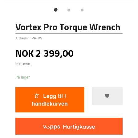
Vortex Pro Torque Wrench
Artikkelnr.:
PR-TW
Pris
NOK
2 399,00
inkl. mva.
På lager
Legg til i
handlekurven