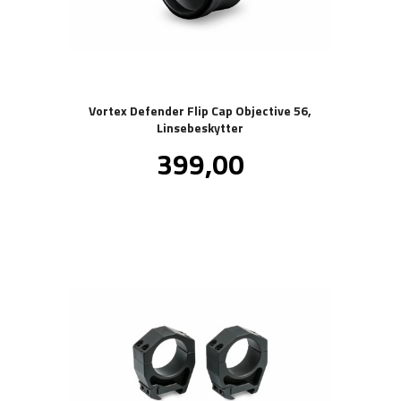
Vortex Defender Flip Cap Objective 56,
Linsebeskytter
Pris
399,00
inkl.
mva.