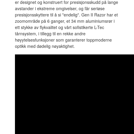
er designet og konstruert for presisjonsskudd på lange
avstander i ekstreme omgivelser, og får seriøse
presisjonsskyttere til å si "endelig". Gen II Razor har et
zoomområde på 6 ganger, et 34 mm aluminiumsrør i
ett stykke av flykvalitet og vårt sofistikerte L-Tec
tårnsystem, i tillegg til en rekke andre
høyytelsesfunksjoner som garanterer toppmoderne
optikk med dødelig nøyaktighet.