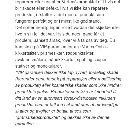
reparerer eller erstatter Vortex®-produktet ditt hvis det
blir skadet eller defekt. Hvis vi ikke kan reparere
produktet, erstatter vi det med et produkt som
fungerer perfekt og er i minst like god stand.
Det spiller nemlig ingen rolle hvordan det skjedde eller
hvem sin feil det var. Hvis du noen gang får et
problem, uansett årsak, lover vi å ta oss av deg. Du
kan stole på VIP-garantien for alle Vortex Optics
kikkertsikter, prismesikter, rødpunktsikter,
avstandsmålere, håndkikkerter, spotting scopes,
stativer og monokularer.
*VIP-garantien dekker ikke tap, tyveri, forsettlig skade
(herunder egne forsøk på reparasjon eller modifisering
av produktet) eller kosmetiske skader som ikke hindrer
produktets ytelse. Produkter som ikke er importert til
ditt land av en autorisert Vortex-distributør, inkludert
produkter som er tatt inn i et land uten at nødvendige
skatter og avgifter er betalt, anses som
"gråmarkedsprodukter" og dekkes ikke av denne
garantien.