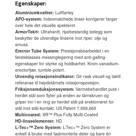
Egenskaper:
Aluminiumkvalitet:
Luftfartøy
APO-system:
Indexmatchede linser korrigerer farger
over hele det visuelle spekteret.
ArmorTek®:
Ultrahardt, ripebestandig belegg som
beskytter de utvendige linsene mot riper, olje og
smuss.
Erector Tube System:
Presisjonsbearbeidet i en
førsteklasses messinglegering med anti-galling-
egenskaper for styrke og holdbarhet. Krom-vanadium-
erectorfjær, tumble-polert.
Utvendig rotasjonsindikator:
Gir rask visuell og taktil
referanse til høydetårnets rotasjonsposisjon.
Friksjonsreduksjonssystem:
Varmebehandlet pute i
herdet stål som flyter på enden av tårnskruen og
griper inn i en ring av herdet stål på erektorrøret for
stål mot stål-kontakt. US Patent 7,958,665
Multicoated:
XR™ Plus Fully Multi-Coated
HD-linseelementer:
HD
L-Tec+™ Zero System:
L-Tec+™ Zero System er
enkelt å bruke med fastmonterte deler og bare én