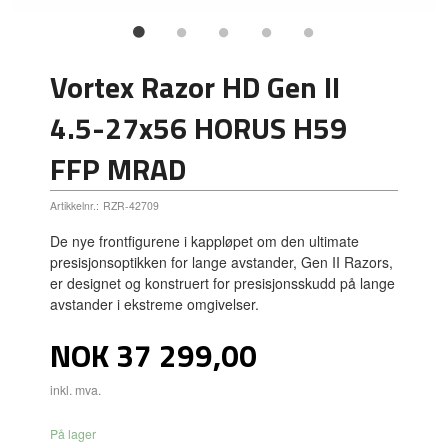
Vortex Razor HD Gen II
4.5-27x56 HORUS H59
FFP MRAD
Artikkelnr.:
RZR-42709
De nye frontfigurene i kappløpet om den ultimate
presisjonsoptikken for lange avstander, Gen II Razors,
er designet og konstruert for presisjonsskudd på lange
avstander i ekstreme omgivelser.
Pris
NOK
37 299,00
inkl. mva.
På lager