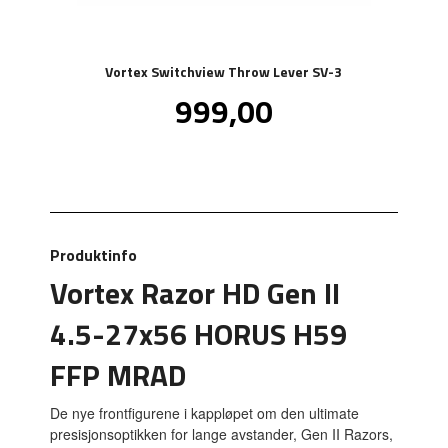
Vortex Switchview Throw Lever SV-3
Pris
999,00
inkl.
mva.
Produktinfo
Vortex Razor HD Gen II
4.5-27x56 HORUS H59
FFP MRAD
De nye frontfigurene i kappløpet om den ultimate
presisjonsoptikken for lange avstander, Gen II Razors,