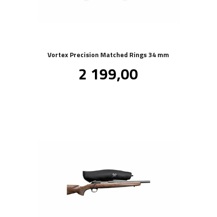
Vortex Precision Matched Rings 34 mm
Pris
2 199,00
inkl.
mva.