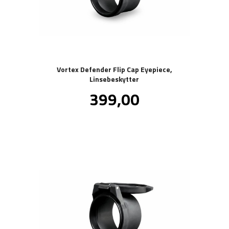
Vortex Defender Flip Cap Eyepiece,
Linsebeskytter
Pris
399,00
inkl.
mva.