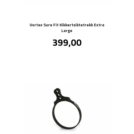
Vortex Sure Fit Kikkertsiktetrekk Extra
Large
Pris
399,00
inkl.
mva.