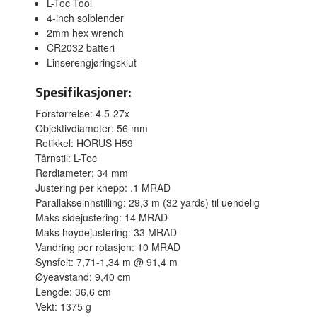
L-Tec Tool
4-inch solblender
2mm hex wrench
CR2032 batteri
Linserengjøringsklut
Spesifikasjoner:
Forstørrelse: 4.5-27x
Objektivdiameter: 56 mm
Retikkel: HORUS H59
Tårnstil: L-Tec
Rørdiameter: 34 mm
Justering per knepp: .1 MRAD
Parallakseinnstilling: 29,3 m (32 yards) til uendelig
Maks sidejustering: 14 MRAD
Maks høydejustering: 33 MRAD
Vandring per rotasjon: 10 MRAD
Synsfelt: 7,71-1,34 m @ 91,4 m
Øyeavstand: 9,40 cm
Lengde: 36,6 cm
Vekt: 1375 g