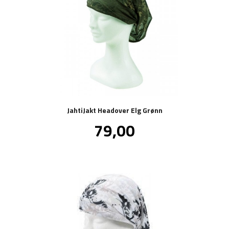
JahtiJakt Headover Elg Grønn
Pris
79,00
inkl.
mva.