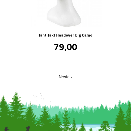
JahtiJakt Headover Elg Camo
Pris
79,00
inkl.
mva.
Neste ›