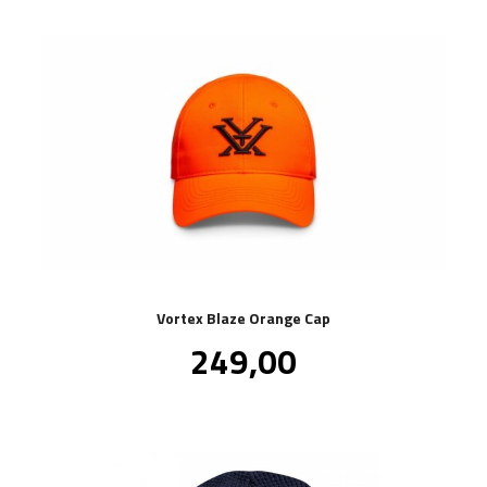
Vortex Blaze Orange Cap
Pris
249,00
inkl.
mva.