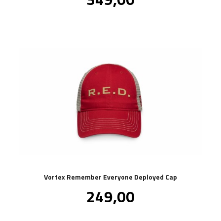
mva.
Vortex Remember Everyone Deployed Cap
Pris
249,00
inkl.
mva.