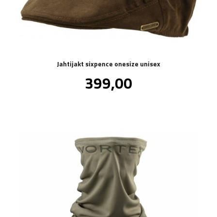
Jahtijakt sixpence onesize unisex
Pris
399,00
inkl.
mva.