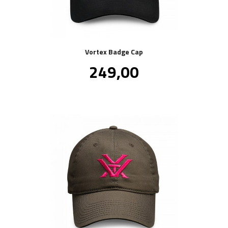
Vortex Badge Cap
Pris
249,00
inkl.
mva.