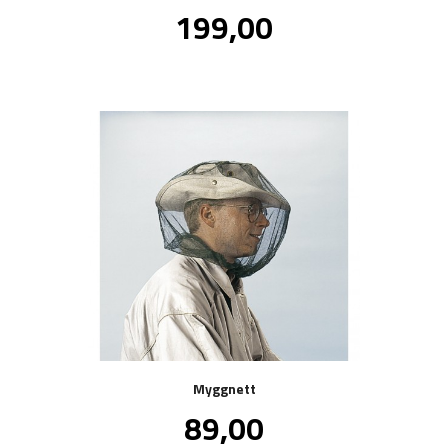
Pris
199,00
inkl.
mva.
Myggnett
Pris
89,00
inkl.
mva.