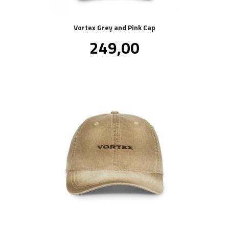
Vortex Grey and Pink Cap
Pris
249,00
inkl.
mva.