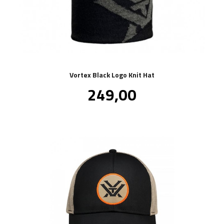
Vortex Black Logo Knit Hat
Pris
249,00
inkl.
mva.