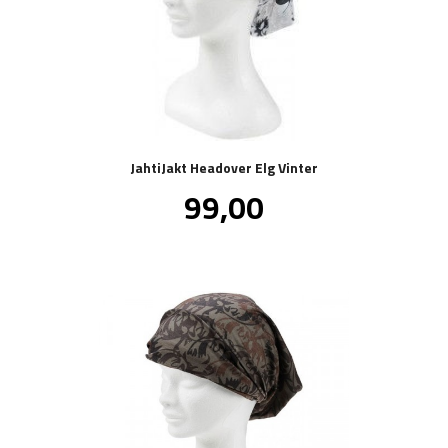
JahtiJakt Headover Elg Vinter
Pris
99,00
inkl.
mva.