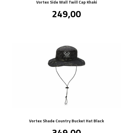
Vortex Side Wall Twill Cap Khaki
Pris
249,00
inkl.
mva.
Vortex Shade Country Bucket Hat Black
Pris
349,00
inkl.