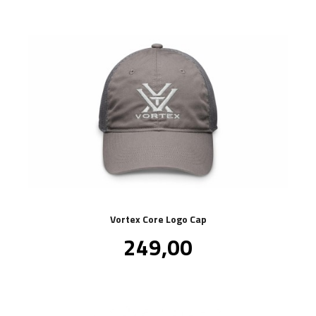
Vortex Core Logo Cap
Pris
249,00
inkl.
mva.