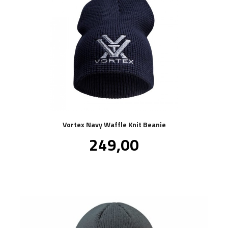
Vortex Navy Waffle Knit Beanie
Pris
249,00
inkl.
mva.