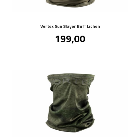
Vortex Sun Slayer Buff Lichen
Pris
199,00
inkl.
mva.