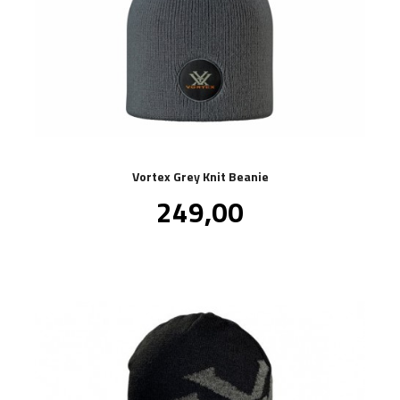
Vortex Grey Knit Beanie
Pris
249,00
inkl.
mva.