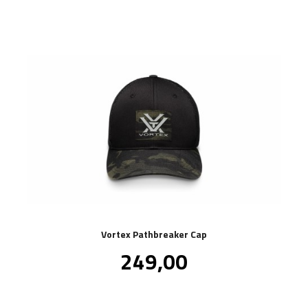
Vortex Pathbreaker Cap
Pris
249,00
inkl.
mva.