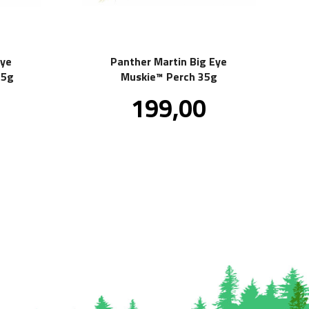
Eye
Panther Martin Big Eye
35g
Muskie™ Perch 35g
Pris
199,00
kl.
inkl.
va.
mva.