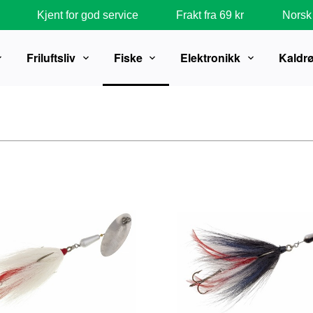
Kjent for god service
Frakt fra 69 kr
Norsk 
Friluftsliv
Fiske
Elektronikk
Kaldr