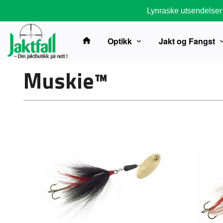
Gå
Lynraske utsendelser
til
innholdet
Optikk
Jakt og Fangst
Muskie™