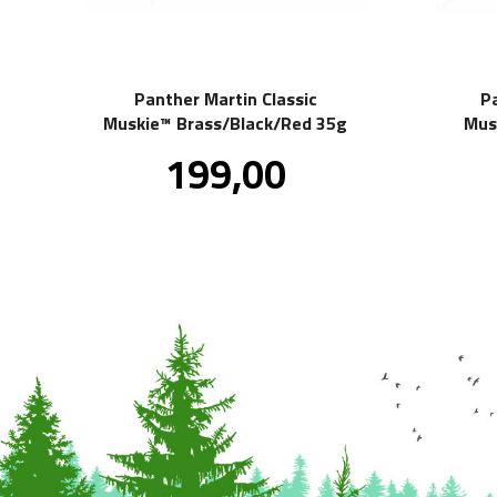
Panther Martin Classic
P
Muskie™ Brass/Black/Red 35g
Mus
Pris
199,00
inkl.
mva.