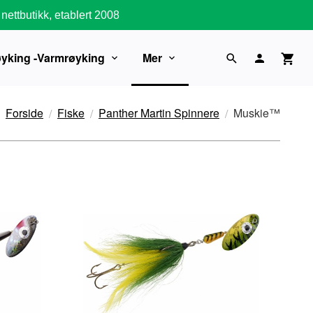
nettbutikk, etablert 2008
øyking -Varmrøyking
Mer
Forside
Fiske
Panther Martin Spinnere
Muskie™