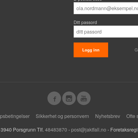
Ditt passord
G
psbetingelser
Sikkerhet og personvern
Nyhetsbrev
Ofte 
 3940 Porsgrunn Tlf.
48483870
-
post@jaktfall.no
- Foretaksreg