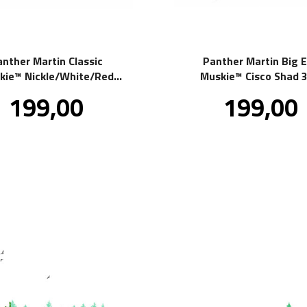
anther Martin Classic
Panther Martin Big 
kie™ Nickle/White/Red
Muskie™ Cisco Shad 
35g
Pris
Pris
199,00
199,00
inkl.
in
mva.
m