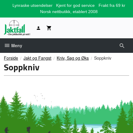
Gå
Lynraske utsendelser
Kjent for god service
Frakt fra 69 kr
til
Norsk nettbutikk, etablert 2008
innholdet
Meny
Forside
Jakt og Fangst
Kniv, Sag og Øks
Soppkniv
Soppkniv