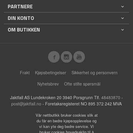
PARTNERE
DIN KONTO
OM BUTIKKEN
Frakt
Kjøpsbetingelser
Sikkerhet og personvern
Nyhetsbrev
Ofte stilte spørsmål
Jaktfall AS Lundekroken 20 3940 Porsgrunn Tlf.
48483870
-
post@jaktfall.no
- Foretaksregisteret NO 895 372 242 MVA
Vår nettbutikk bruker cookies slik at
du får en bedre kjøpsopplevelse og
vi kan yte deg bedre service. Vi
bruker cookies hovedsaklig til å