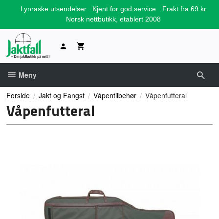
Gå
Lynraske utsendelser
Kjent for god service
Frakt fra 69 kr
til
Norsk nettbutikk, etablert 2008
innholdet
Meny
Forside
Jakt og Fangst
Våpentilbehør
Våpenfutteral
Våpenfutteral