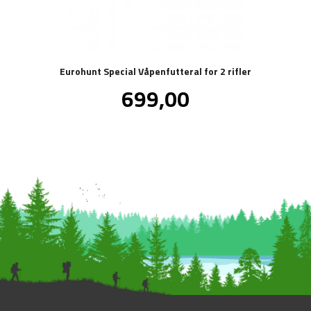
Eurohunt Special Våpenfutteral for 2 rifler
Pris
699,00
inkl.
mva.