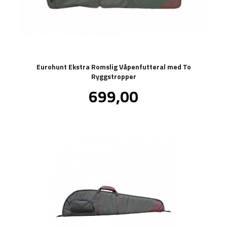
Eurohunt Ekstra Romslig Våpenfutteral med To
Ryggstropper
Pris
699,00
inkl.
mva.