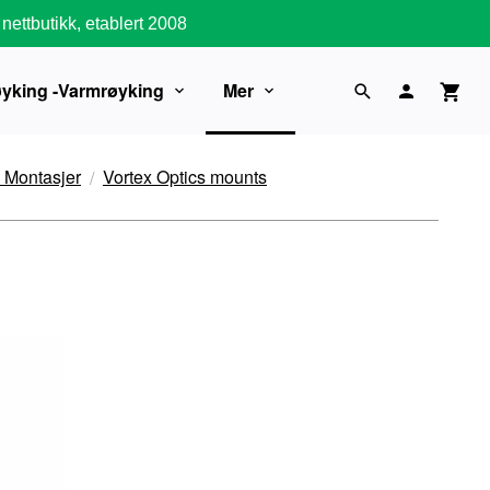
nettbutikk, etablert 2008
øyking -Varmrøyking
Mer
 Montasjer
Vortex Optics mounts