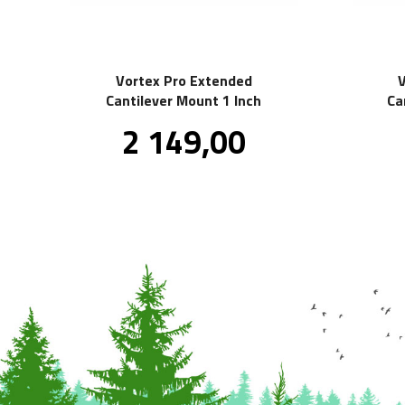
Vortex Pro Extended
Cantilever Mount 1 Inch
Ca
Pris
2 149,00
inkl.
mva.