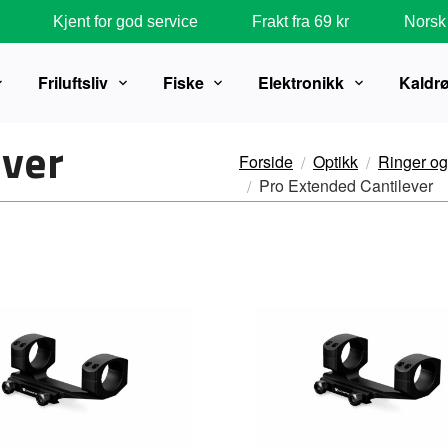
Kjent for god service
Frakt fra 69 kr
Norsk 
Friluftsliv
Fiske
Elektronikk
Kaldr
ever
Forside
Optikk
Ringer og
Pro Extended Cantilever