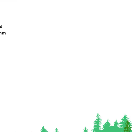
d
4mm
0
inkl.
mva.