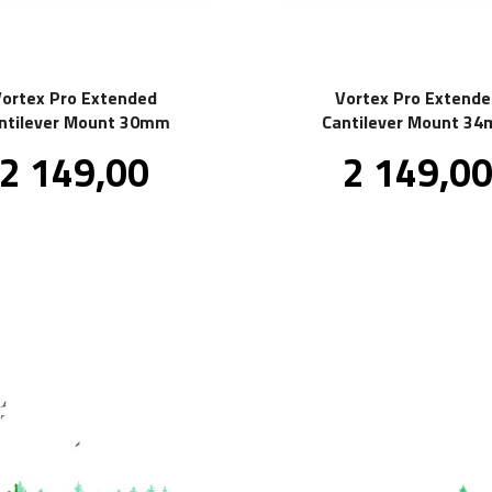
Vortex Pro Extended
Vortex Pro Extende
ntilever Mount 30mm
Cantilever Mount 3
Pris
Pris
2 149,00
2 149,0
inkl.
mva.