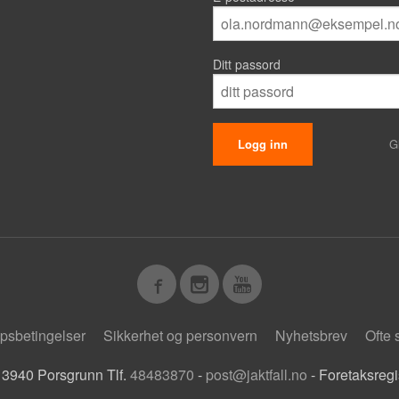
Ditt passord
G
psbetingelser
Sikkerhet og personvern
Nyhetsbrev
Ofte 
 3940 Porsgrunn Tlf.
48483870
-
post@jaktfall.no
- Foretaksreg