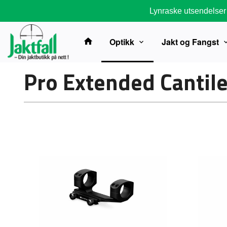
Gå
Lynraske utsendelser
til
innholdet
Optikk
Jakt og Fangst
Pro Extended Cantil