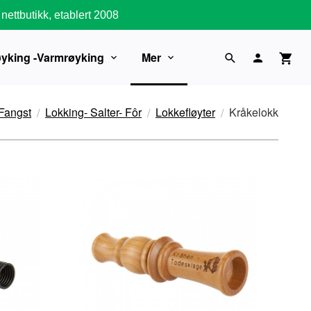
nettbutikk, etablert 2008
øyking -Varmrøyking
Mer
 Fangst
Lokking- Salter- Fôr
Lokkefløyter
Kråkelokk