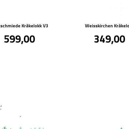
schmiede Kråkelokk V3
Weisskirchen Kråkel
Pris
Pris
599,00
349,00
inkl.
in
mva.
m