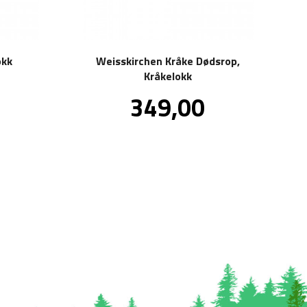
okk
Weisskirchen Kråke Dødsrop,
Kråkelokk
kl.
Pris
349,00
va.
inkl.
mva.