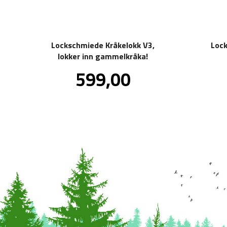
Lockschmiede Kråkelokk V3,
Lock
lokker inn gammelkråka!
Pris
599,00
inkl.
mva.