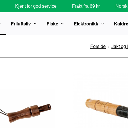
Kjent for god service
Frakt fra 69 kr
Norsk 
Friluftsliv
Fiske
Elektronikk
Kaldr
Forside
Jakt og