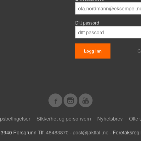
Ditt passord
G
psbetingelser
Sikkerhet og personvern
Nyhetsbrev
Ofte 
 3940 Porsgrunn Tlf.
48483870
-
post@jaktfall.no
- Foretaksreg