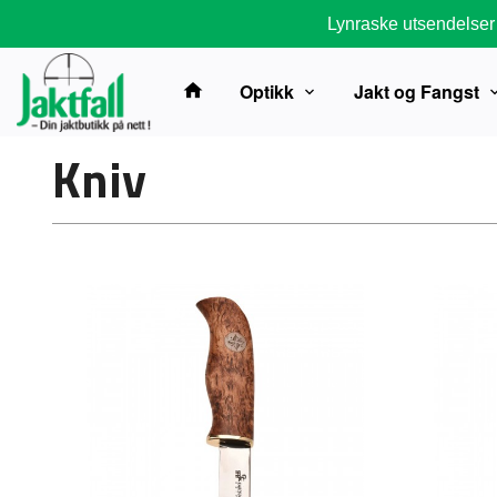
Gå
Lynraske utsendelser
til
innholdet
Optikk
Jakt og Fangst
Kniv