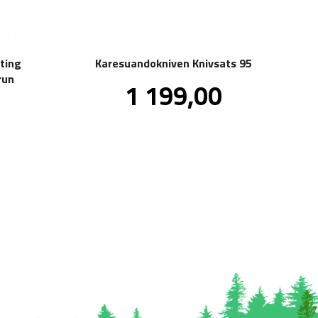
ting
Karesuandokniven Knivsats 95
run
Pris
1 199,00
inkl.
0
mva.
inkl.
mva.