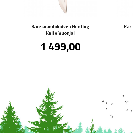
Karesuandokniven Hunting
Kar
Knife Vuonjal
Pris
1 499,00
inkl.
mva.