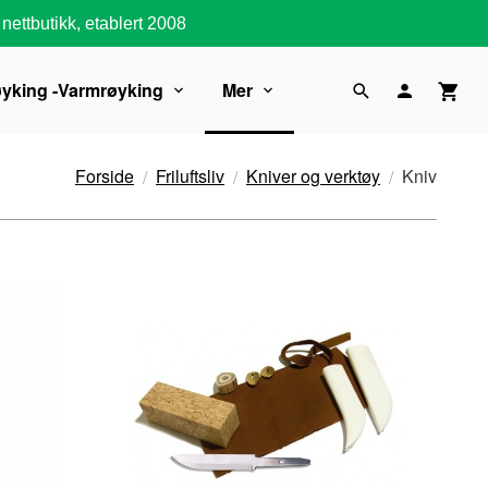
nettbutikk, etablert 2008
øyking -Varmrøyking
Mer
Forside
Friluftsliv
Kniver og verktøy
Kniv