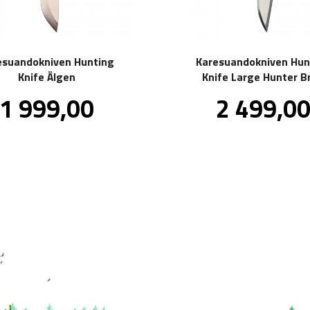
esuandokniven Hunting
Karesuandokniven Hun
Knife Älgen
Knife Large Hunter B
Pris
Pris
1 999,00
2 499,0
inkl.
mva.