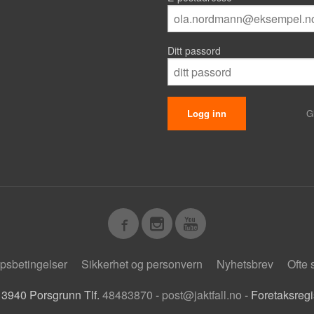
Ditt passord
G
psbetingelser
Sikkerhet og personvern
Nyhetsbrev
Ofte 
 3940 Porsgrunn Tlf.
48483870
-
post@jaktfall.no
- Foretaksreg