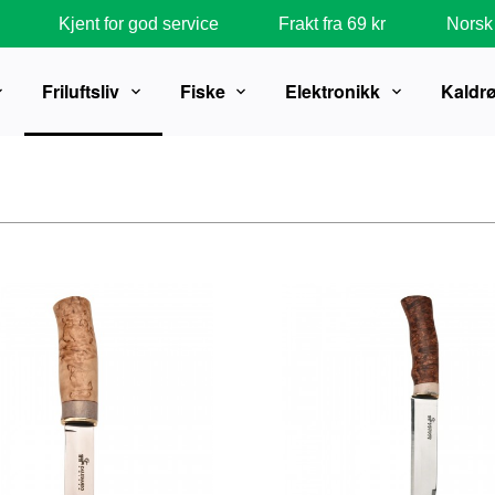
Kjent for god service
Frakt fra 69 kr
Norsk 
Friluftsliv
Fiske
Elektronikk
Kaldr