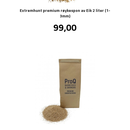
Extremhunt premium røykespon av Eik 2 liter (1-
3mm)
Pris
99,00
inkl.
mva.