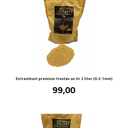
Extremhunt premium trestøv av Or 2 liter (0.3-1mm)
Pris
99,00
inkl.
mva.