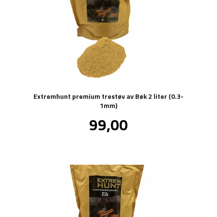
Extremhunt premium trestøv av Bøk 2 liter (0.3-
1mm)
Pris
99,00
inkl.
mva.