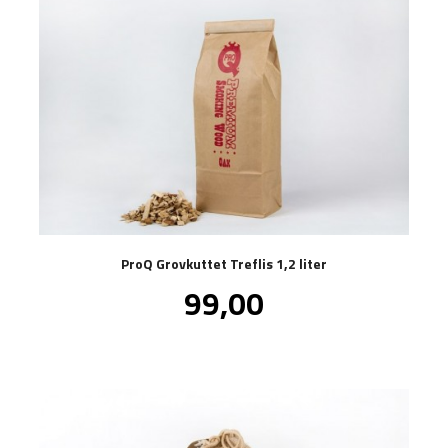
ProQ Grovkuttet Treflis 1,2 liter
Pris
99,00
inkl.
mva.