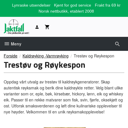
Gå
Lynraske utsendelser
Kjent for god service
Frakt fra 69 kr
til
Norsk nettbutikk, etablert 2008
innholdet
Meny
Forside
Kaldrøyking -Varmrøyking
Trestøv og Røykespon
Trestøv og Røykespon
Oppdag vårt utvalg av trestøv til kaldrøykgeneratorer. Skap
autentisk røyksmak og berik dine kaldrøykte retter. Velg blant ulike
varianter som or, eple, bøk, kirsebær, hickory, lønn, eik og whiskey
eik. Passer til en rekke matvarer som fisk, svin, fjørfe, oksekjøtt og
ost. Utforsk smaksverdenen og løft dine kulinariske opplevelser til
nye høyder. Velkommen til en unik røyksmakopplevelse!