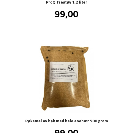
ProQ Trestøv 1,2 liter
Pris
99,00
inkl.
mva.
Røkemel av bøk med hele enebær 500 gram
Pris
99,00
inkl.