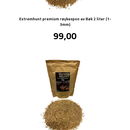
Extremhunt premium røykespon av Bøk 2 liter (1-
3mm)
Pris
99,00
inkl.
mva.