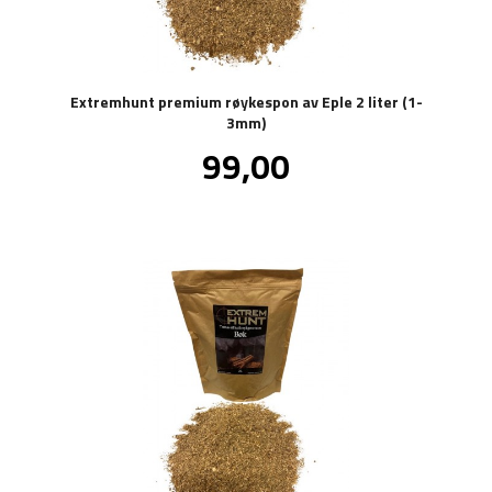
Extremhunt premium røykespon av Eple 2 liter (1-
3mm)
Pris
99,00
inkl.
mva.