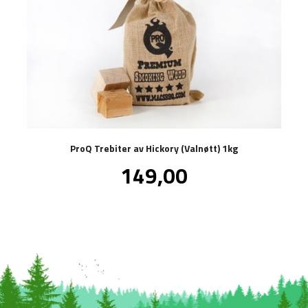
ProQ Trebiter av Hickory (Valnøtt) 1kg
Pris
149,00
inkl.
mva.