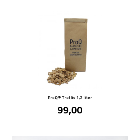
ProQ® Treflis 1,2 liter
Pris
99,00
inkl.
mva.