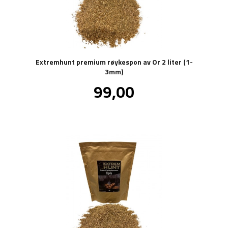
Extremhunt premium røykespon av Or 2 liter (1-
3mm)
Pris
99,00
inkl.
mva.