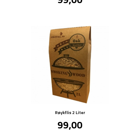
mva.
Røykflis 2 Liter
Pris
99,00
inkl.
mva.