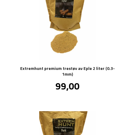
Extremhunt premium trestøv av Eple 2 liter (0.3-
1mm)
Pris
99,00
inkl.
mva.