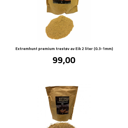
Extremhunt premium trestøv av Eik 2 liter (0.3-1mm)
Pris
99,00
inkl.
mva.