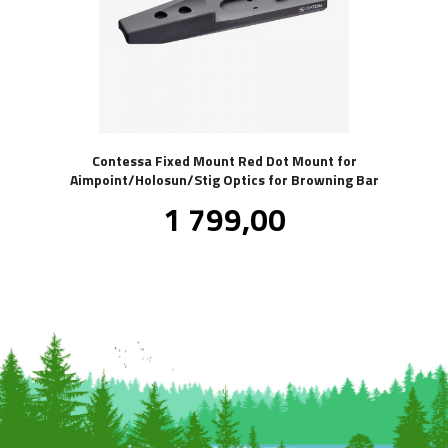
Contessa Fixed Mount Red Dot Mount for
Aimpoint/Holosun/Stig Optics for Browning Bar
Pris
1 799,00
inkl.
mva.