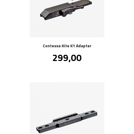
Contessa Kite K1 Adapter
Pris
299,00
inkl.
mva.