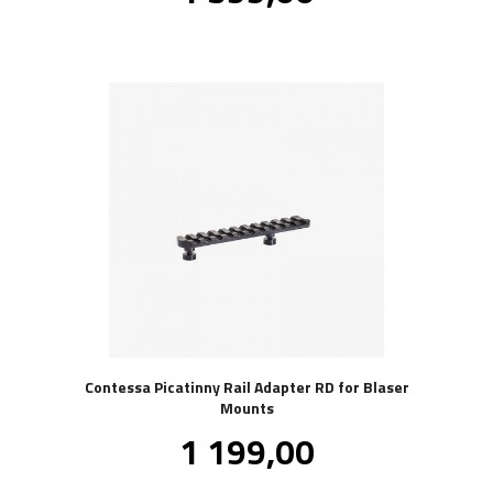
Contessa Picatinny Rail Adapter RD for Blaser
Mounts
Pris
1 199,00
inkl.
mva.