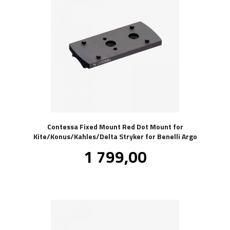
Contessa Fixed Mount Red Dot Mount for
Kite/Konus/Kahles/Delta Stryker for Benelli Argo
Pris
1 799,00
inkl.
mva.