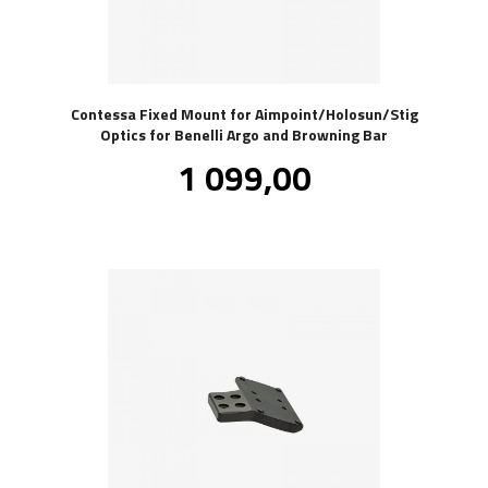
Contessa Fixed Mount for Aimpoint/Holosun/Stig
Optics for Benelli Argo and Browning Bar
Pris
1 099,00
inkl.
mva.