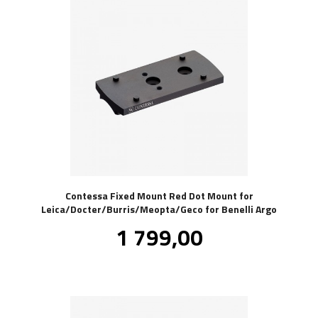
Contessa Fixed Mount Red Dot Mount for
Leica/Docter/Burris/Meopta/Geco for Benelli Argo
Pris
1 799,00
inkl.
mva.