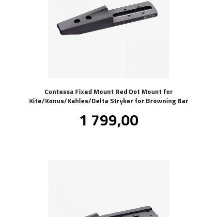
Contessa Fixed Mount Red Dot Mount for
Kite/Konus/Kahles/Delta Stryker for Browning Bar
Pris
1 799,00
inkl.
mva.