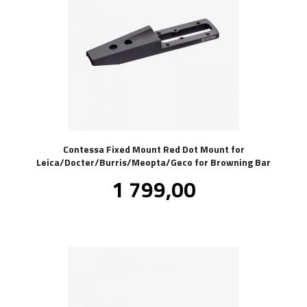
Contessa Fixed Mount Red Dot Mount for
Leica/Docter/Burris/Meopta/Geco for Browning Bar
Pris
1 799,00
inkl.
mva.