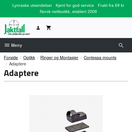
Gå
Lynraske utsendelser
Kjent for god service
Frakt fra 69 kr
til
Norsk nettbutikk, etablert 2008
innholdet
Meny
Forside
Optikk
Ringer og Montasjer
Contessa mounts
Adaptere
Adaptere