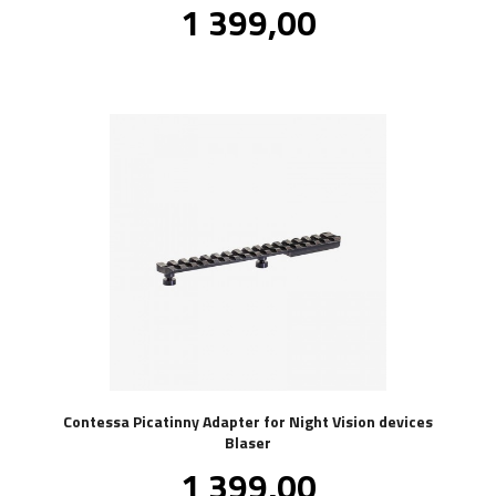
Pris
1 399,00
inkl.
mva.
Contessa Picatinny Adapter for Night Vision devices
Blaser
Pris
1 399,00
inkl.
mva.