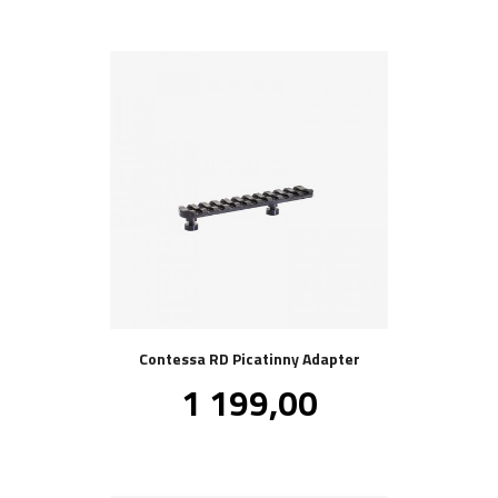
Contessa RD Picatinny Adapter
Pris
1 199,00
inkl.
mva.