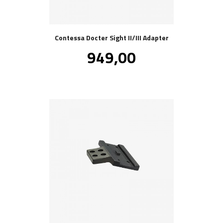
Contessa Docter Sight II/III Adapter
Pris
949,00
inkl.
mva.