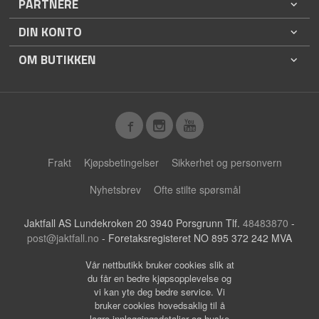
PARTNERE
DIN KONTO
OM BUTIKKEN
Frakt
Kjøpsbetingelser
Sikkerhet og personvern
Nyhetsbrev
Ofte stilte spørsmål
Jaktfall AS Lundekroken 20 3940 Porsgrunn Tlf.
48483870
-
post@jaktfall.no
- Foretaksregisteret NO 895 372 242 MVA
Vår nettbutikk bruker cookies slik at
du får en bedre kjøpsopplevelse og
vi kan yte deg bedre service. Vi
bruker cookies hovedsaklig til å
lagre innloggingsdetaljer og huske