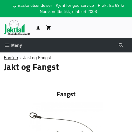
Gå
Lynraske utsendelser
Kjent for god service
Frakt fra 69 kr
til
Norsk nettbutikk, etablert 2008
innholdet
Meny
Forside
Jakt og Fangst
Jakt og Fangst
Fangst