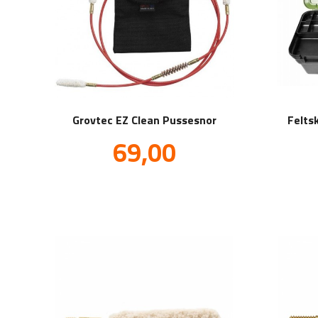
Grovtec EZ Clean Pussesnor
Felts
Tilbud
69,00
inkl.
mva.