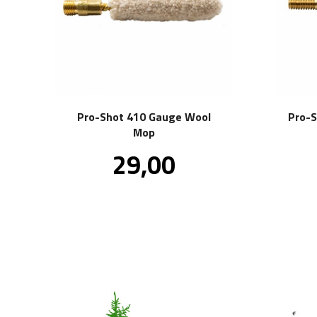
Pro-Shot 410 Gauge Wool
Pro-S
Mop
Pris
29,00
inkl.
mva.