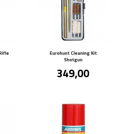
Rifle
Eurohunt Cleaning Kit
Shotgun
kl.
Pris
349,00
va.
inkl.
mva.