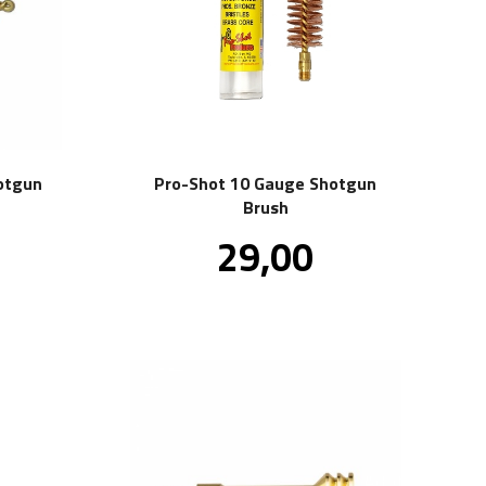
otgun
Pro-Shot 10 Gauge Shotgun
Brush
Pris
29,00
.
inkl.
.
mva.