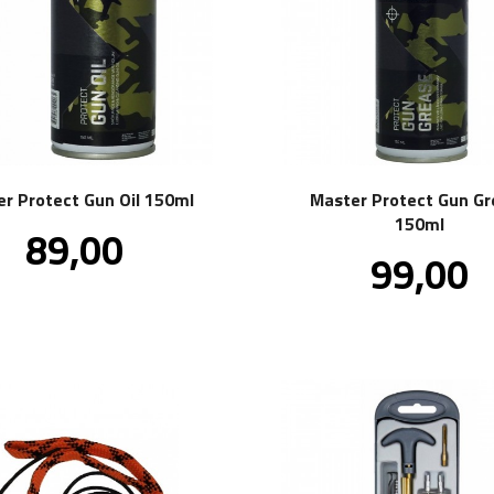
r Protect Gun Oil 150ml
Master Protect Gun Gr
150ml
Pris
89,00
inkl.
Pris
99,00
mva.
inkl
mva