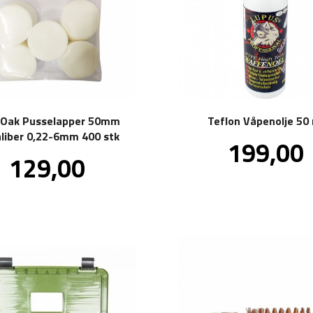
 Oak Pusselapper 50mm
Teflon Våpenolje 50
Kaliber 0,22-6mm 400 stk
Pris
199,00
in
Pris
129,00
m
inkl.
mva.