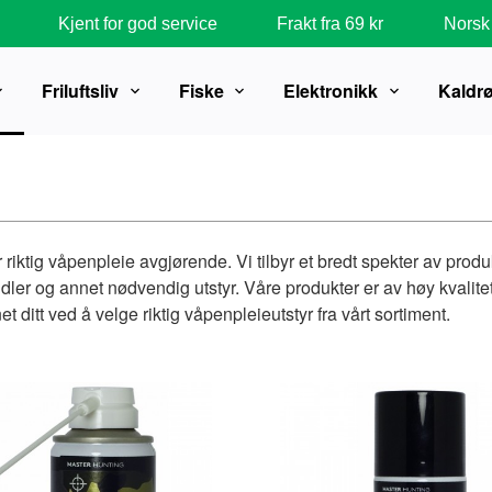
Kjent for god service
Frakt fra 69 kr
Norsk 
Friluftsliv
Fiske
Elektronikk
Kaldr
er riktig våpenpleie avgjørende. Vi tilbyr et bredt spekter av p
dler og annet nødvendig utstyr. Våre produkter er av høy kvalitet 
t ditt ved å velge riktig våpenpleieutstyr fra vårt sortiment.