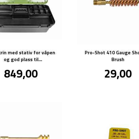
krin med stativ for våpen
Pro-Shot 410 Gauge Sh
og god plass til
Brush
våpenpleiemidler
Pris
Pris
849,00
29,00
inkl.
inkl
mva.
mva