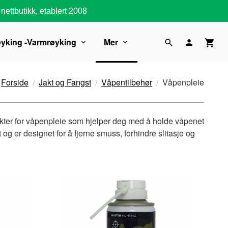
nettbutikk, etablert 2008
øyking -Varmrøyking
Mer
Forside
Jakt og Fangst
Våpentilbehør
Våpenpleie
rodukter for våpenpleie som hjelper deg med å holde våpenet
og er designet for å fjerne smuss, forhindre slitasje og