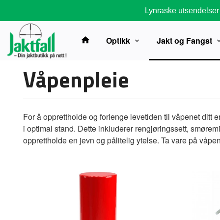
Gå
Lynraske utsendelser
til
innholdet
Optikk
Jakt og Fangst
Våpenpleie
For å opprettholde og forlenge levetiden til våpenet ditt 
i optimal stand. Dette inkluderer rengjøringssett, smøremi
opprettholde en jevn og pålitelig ytelse. Ta vare på våpene