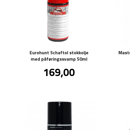
Eurohunt Schaftol stokkolje
Maste
med påføringssvamp 50ml
Pris
169,00
inkl.
mva.