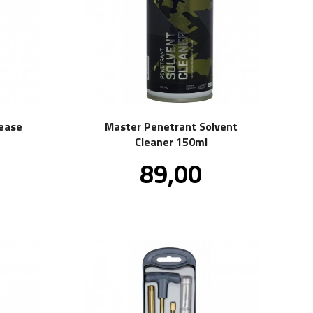
ease
Master Penetrant Solvent
Cleaner 150ml
Pris
89,00
.
inkl.
.
mva.