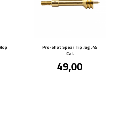
 Mop
Pro-Shot Spear Tip Jag .45
Cal.
.
Pris
49,00
.
inkl.
mva.