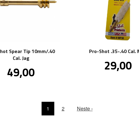
hot Spear Tip 10mm/.40
Pro-Shot .35-.40 Cal.
Cal. Jag
Pris
29,00
inkl
Pris
49,00
mva
inkl.
mva.
1
2
Neste ›