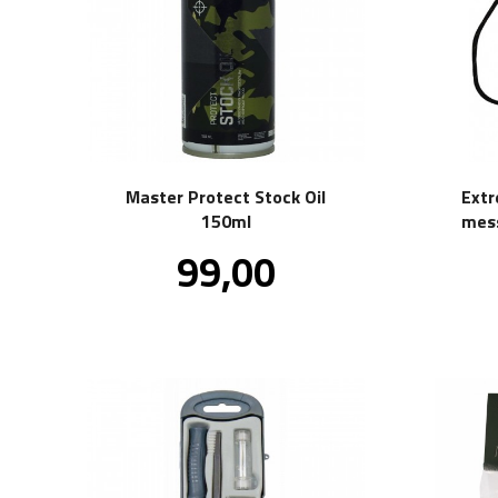
Master Protect Stock Oil
Ext
150ml
mess
(
Pris
99,00
inkl.
mva.