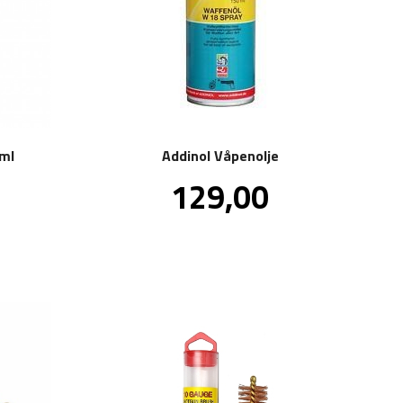
 ml
Addinol Våpenolje
Pris
129,00
kl.
inkl.
va.
mva.