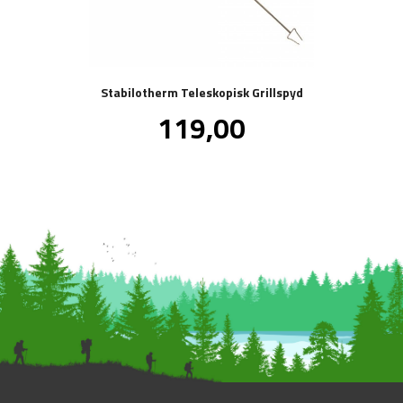
Stabilotherm Teleskopisk Grillspyd
Pris
119,00
inkl.
mva.