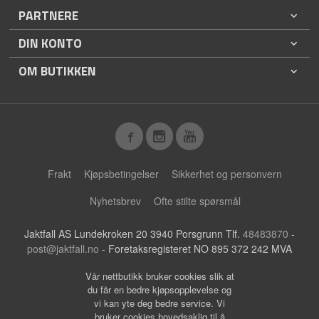
PARTNERE
DIN KONTO
OM BUTIKKEN
Frakt
Kjøpsbetingelser
Sikkerhet og personvern
Nyhetsbrev
Ofte stilte spørsmål
Jaktfall AS Lundekroken 20 3940 Porsgrunn Tlf.
48483870
-
post@jaktfall.no
- Foretaksregisteret NO 895 372 242 MVA
Vår nettbutikk bruker cookies slik at
du får en bedre kjøpsopplevelse og
vi kan yte deg bedre service. Vi
bruker cookies hovedsaklig til å