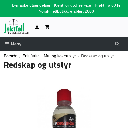
Gå
Lynraske utsendelser
Kjent for god service
Frakt fra 69 kr
til
Norsk nettbutikk, etablert 2008
innholdet
Meny
Forside
Friluftsliv
Mat og kokeutstyr
Redskap og utstyr
Redskap og utstyr