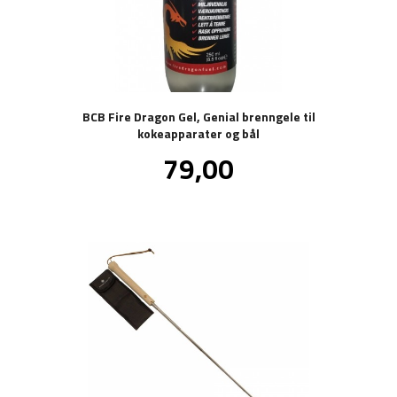
BCB Fire Dragon Gel, Genial brenngele til
kokeapparater og bål
Pris
79,00
inkl.
mva.