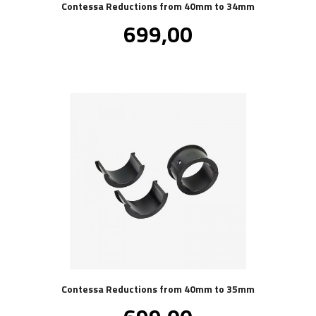
Contessa Reductions from 40mm to 34mm
Pris
699,00
inkl.
mva.
Contessa Reductions from 40mm to 35mm
Pris
inkl.