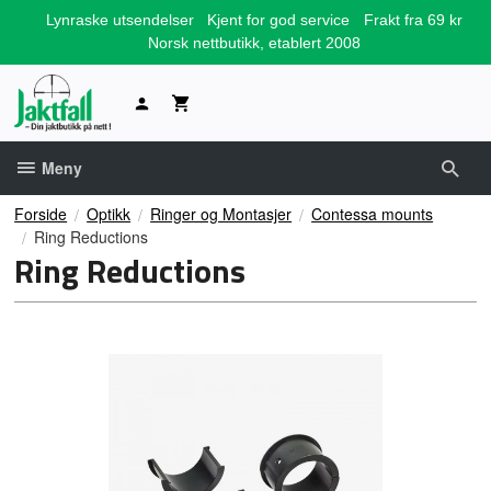
Gå
Lynraske utsendelser
Kjent for god service
Frakt fra 69 kr
til
Norsk nettbutikk, etablert 2008
innholdet
Meny
Forside
Optikk
Ringer og Montasjer
Contessa mounts
Ring Reductions
Ring Reductions