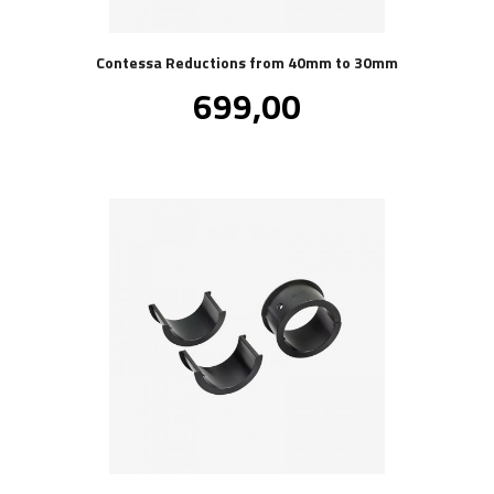
Contessa Reductions from 40mm to 30mm
Pris
699,00
inkl.
mva.