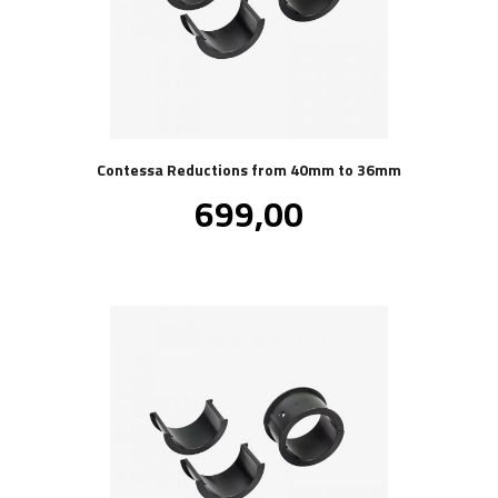
Contessa Reductions from 40mm to 36mm
Pris
699,00
inkl.
mva.