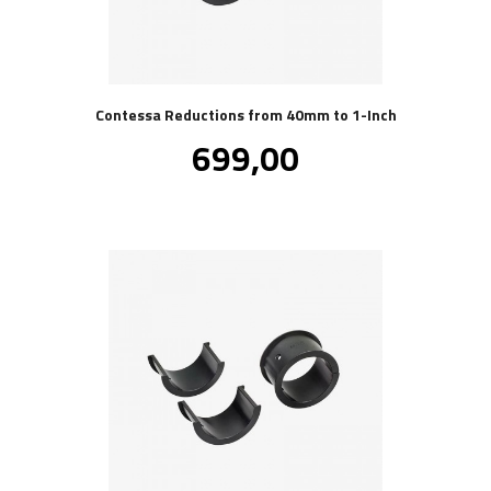
Contessa Reductions from 40mm to 1-Inch
Pris
699,00
inkl.
mva.