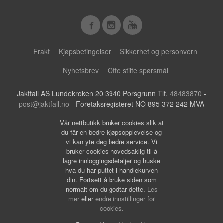
Frakt
Kjøpsbetingelser
Sikkerhet og personvern
Nyhetsbrev
Ofte stilte spørsmål
Jaktfall AS Lundekroken 20 3940 Porsgrunn Tlf.
48483870
-
post@jaktfall.no
- Foretaksregisteret NO 895 372 242 MVA
Vår nettbutikk bruker cookies slik at
du får en bedre kjøpsopplevelse og
vi kan yte deg bedre service. Vi
bruker cookies hovedsaklig til å
lagre innloggingsdetaljer og huske
hva du har puttet i handlekurven
din. Fortsett å bruke siden som
normalt om du godtar dette.
Les
mer
eller
endre innstillinger for
cookies.