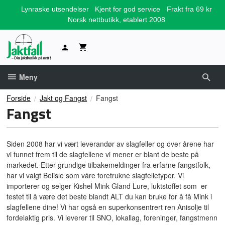
Gå
Lynraske utsendelser
Kjent for god service
Frakt fra 69 kr
til
Norsk nettbutikk, etablert 2008
innholdet
Meny
Forside
Jakt og Fangst
Fangst
Fangst
Siden 2008 har vi vært leverandør av slagfeller og over årene har
vi funnet frem til de slagfellene vi mener er blant de beste på
markedet. Etter grundige tilbakemeldinger fra erfarne fangstfolk,
har vi valgt Belisle som våre foretrukne slagfelletyper. Vi
importerer og selger Kishel Mink Gland Lure, luktstoffet som er
testet til å være det beste blandt ALT du kan bruke for å få Mink i
slagfellene dine! Vi har også en superkonsentrert ren Anisolje til
fordelaktig pris. Vi leverer til SNO, lokallag, foreninger, fangstmenn