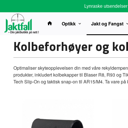
Gå
Lynraske utsendelser
til
innholdet
Optikk
Jakt og Fangst
Kolbeforhøyer og k
Optimaliser skyteopplevelsen din med våre rekyldempende
produkter, inkludert kolbekapper til Blaser R8, R93 og 
Tech Slip-On og taktisk snap-on til AR15/M4. Ta vare på 