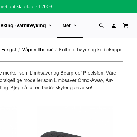
nettbutikk, etablert 2008
øyking -Varmrøyking
Mer
g Fangst
Våpentilbehør
Kolbeforhøyer og kolbekappe
nte merker som Limbsaver og Bearproof Precision. Våre
forskjellige modeller som Limbsaver Grind-Away, Air-
ting. Kjøp nå for en bedre skyteopplevelse!