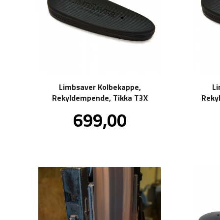
Limbsaver Kolbekappe,
L
Rekyldempende, Tikka T3X
Reky
Pris
699,00
inkl.
mva.