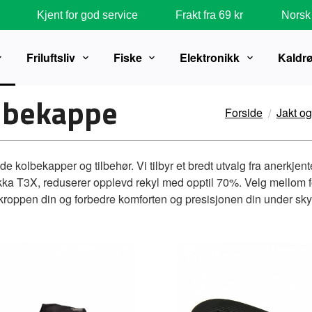
Kjent for god service
Frakt fra 69 kr
Norsk 
Friluftsliv
Fiske
Elektronikk
Kaldr
olbekappe
Forside
Jakt o
 kolbekapper og tilbehør. Vi tilbyr et bredt utvalg fra anerkje
Tikka T3X, reduserer opplevd rekyl med opptil 70%. Velg mellom 
kroppen din og forbedre komforten og presisjonen din under sky