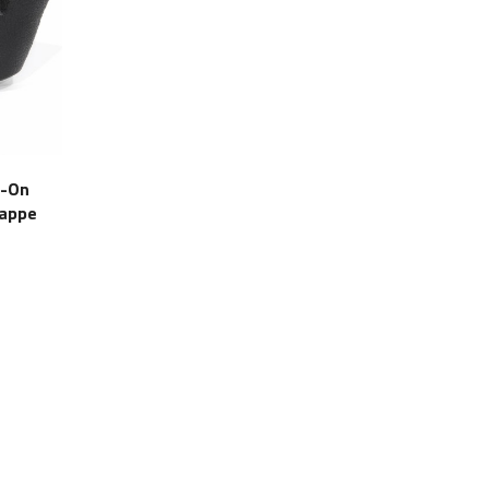
p-On
kappe
kl.
va.