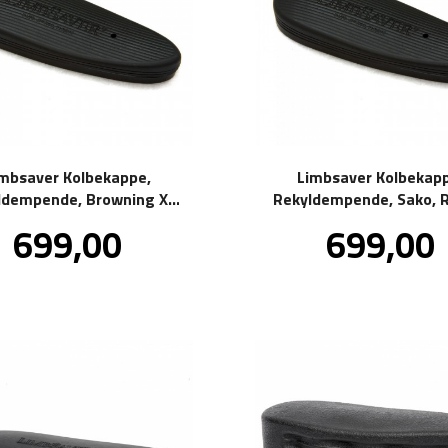
imbsaver Kolbekappe,
Limbsaver Kolbekapp
ldempende, Browning X-
Rekyldempende, Sako, R
Bolt, AB3
Tikka
Pris
Pris
699,00
699,00
inkl.
in
mva.
m