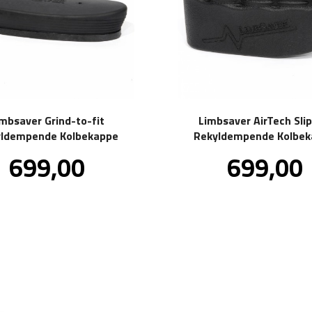
imbsaver Grind-to-fit
Limbsaver AirTech Sli
ldempende Kolbekappe
Rekyldempende Kolbe
Pris
Pris
699,00
699,00
inkl.
in
mva.
m