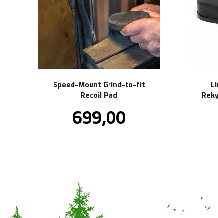
Speed-Mount Grind-to-fit
L
Recoil Pad
Reky
Pris
699,00
inkl.
mva.