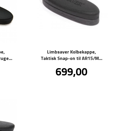
e,
Limbsaver Kolbekappe,
uger,
Taktisk Snap-on til AR15/M4,
Rekyldempende
Pris
699,00
kl.
inkl.
va.
mva.