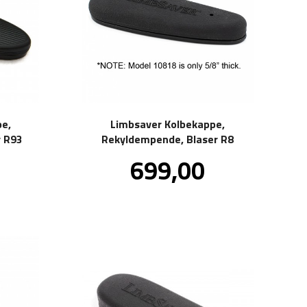
e,
Limbsaver Kolbekappe,
r R93
Rekyldempende, Blaser R8
Pris
699,00
kl.
inkl.
va.
mva.