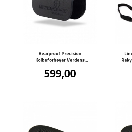
Bearproof Precision
Lim
Kolbeforhøyer Verdens
Reky
smarteste kolbeforhøyer!
Pris
599,00
inkl.
mva.