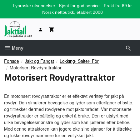
Gå
Lynraske utsendelser
Kjent for god service
Frakt fra 69 kr
til
Norsk nettbutikk, etablert 2008
innholdet
Meny
Forside
Jakt og Fangst
Lokking- Salter- Fôr
Motorisert Rovdyrattraktor
Motorisert Rovdyrattraktor
En motorisert rovdyrattraktor er et effektivt verktøy for jakt på
rovdyr. Den simulerer bevegelse og lyder som etterligner et bytte,
og tiltrekker dermed rovdyrene mot jaktområdet. Vår motoriserte
rovdyrattraktor er pålitelig og enkel å bruke. Den er utstyrt med
ulike bevegelsesmønstre og lyder som kan justeres etter behov.
Med denne attraktoren kan jegere øke sine sjanser for å tiltrekke
og lokke rovdyr nærmere for en vellykket jakt.