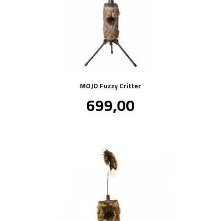
MOJO Fuzzy Critter
Pris
699,00
inkl.
mva.