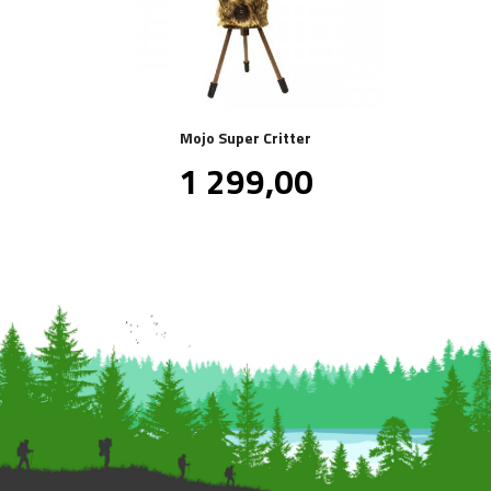
Mojo Super Critter
Pris
1 299,00
inkl.
mva.