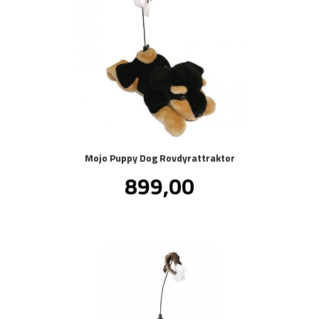
Mojo Puppy Dog Rovdyrattraktor
Pris
899,00
inkl.
mva.