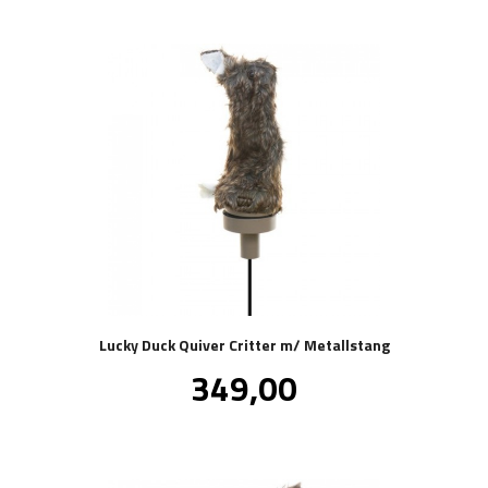
Lucky Duck Quiver Critter m/ Metallstang
Pris
349,00
inkl.
mva.