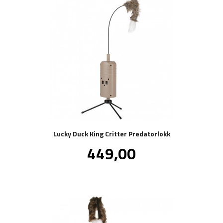
Lucky Duck King Critter Predatorlokk
Pris
449,00
inkl.
mva.