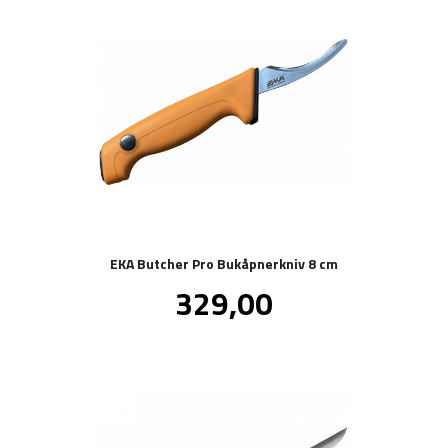
EKA Butcher Pro Bukåpnerkniv 8 cm
Pris
329,00
inkl.
mva.