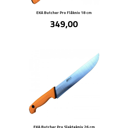
EKA Butcher Pro Flåkniv 18 cm
Pris
349,00
inkl.
mva.
EKA Butcher Pro Slaktekniv 26 cm