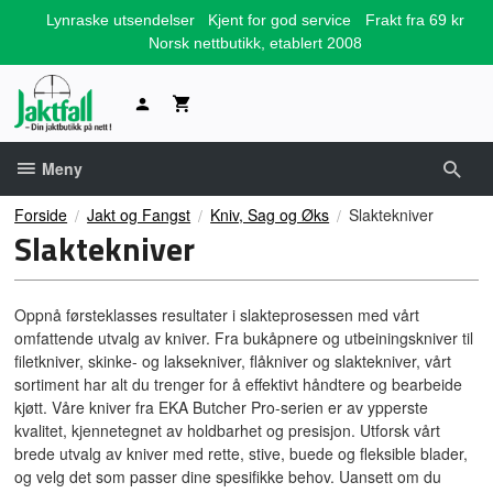
Gå
Lynraske utsendelser
Kjent for god service
Frakt fra 69 kr
til
Norsk nettbutikk, etablert 2008
innholdet
Meny
Forside
Jakt og Fangst
Kniv, Sag og Øks
Slaktekniver
Slaktekniver
Oppnå førsteklasses resultater i slakteprosessen med vårt
omfattende utvalg av kniver. Fra bukåpnere og utbeiningskniver til
filetkniver, skinke- og laksekniver, flåkniver og slaktekniver, vårt
sortiment har alt du trenger for å effektivt håndtere og bearbeide
kjøtt. Våre kniver fra EKA Butcher Pro-serien er av ypperste
kvalitet, kjennetegnet av holdbarhet og presisjon. Utforsk vårt
brede utvalg av kniver med rette, stive, buede og fleksible blader,
og velg det som passer dine spesifikke behov. Uansett om du