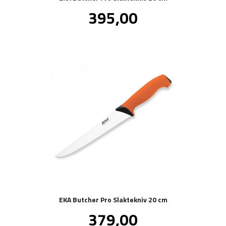
Pris
395,00
inkl.
mva.
EKA Butcher Pro Slaktekniv 20 cm
Pris
379,00
inkl.
mva.