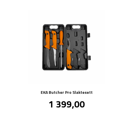
EKA Butcher Pro Slaktesett
Pris
1 399,00
inkl.
mva.