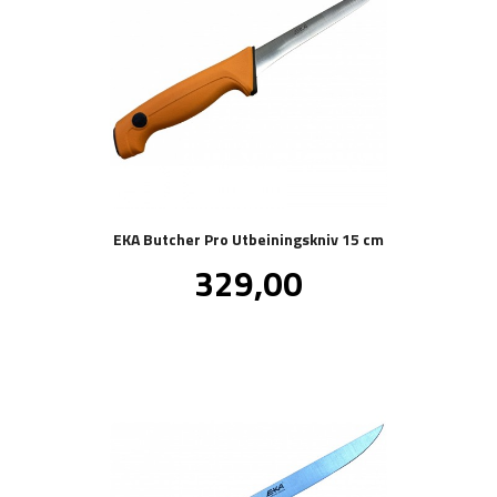
EKA Butcher Pro Utbeiningskniv 15 cm
Pris
329,00
inkl.
mva.