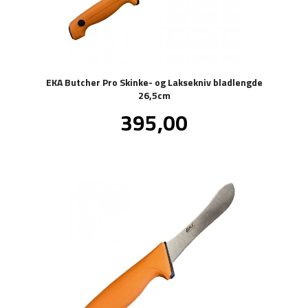
EKA Butcher Pro Skinke- og Laksekniv bladlengde
26,5cm
Pris
395,00
inkl.
mva.