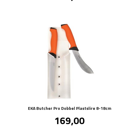
EKA Butcher Pro Dobbel Plastslire 8-18cm
Pris
169,00
inkl.
mva.