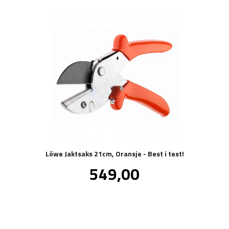
Löwe Jaktsaks 21cm, Oransje - Best i test!
Pris
549,00
inkl.
mva.