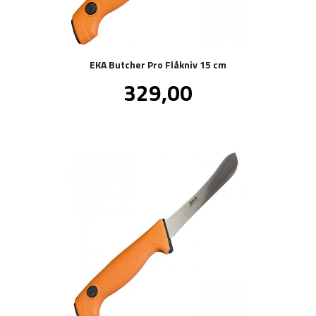
EKA Butcher Pro Flåkniv 15 cm
Pris
329,00
inkl.
mva.