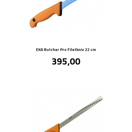
EKA Butcher Pro Filetkniv 22 cm
Pris
395,00
inkl.
mva.