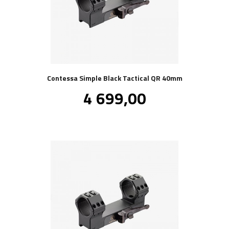
Contessa Simple Black Tactical QR 40mm
Pris
4 699,00
inkl.
mva.