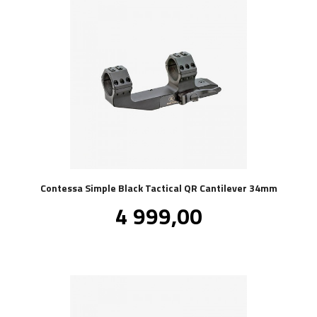
Contessa Simple Black Tactical QR Cantilever 34mm
Pris
4 999,00
inkl.
mva.