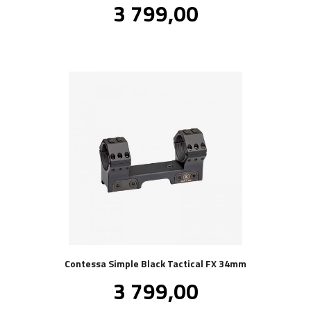
Pris
3 799,00
inkl.
mva.
Contessa Simple Black Tactical FX 34mm
Pris
3 799,00
inkl.
mva.