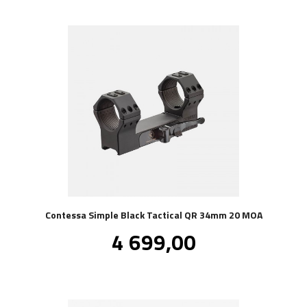
Contessa Simple Black Tactical QR 34mm 20 MOA
Pris
4 699,00
inkl.
mva.