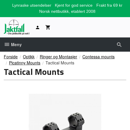
Gå
Lynraske utsendelser
Kjent for god service
Frakt fra 69 kr
til
Norsk nettbutikk, etablert 2008
innholdet
Meny
Forside
Optikk
Ringer og Montasjer
Contessa mounts
Picatinny Mounts
Tactical Mounts
Tactical Mounts