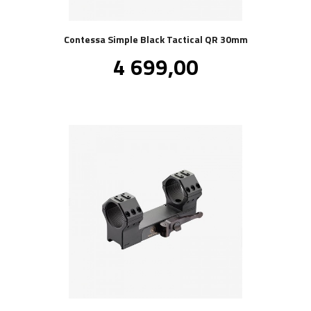
Contessa Simple Black Tactical QR 30mm
Pris
4 699,00
inkl.
mva.