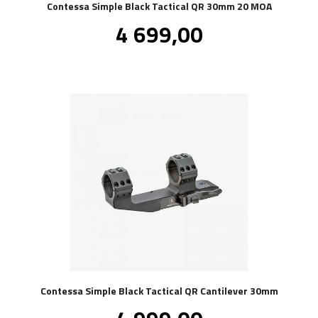
Contessa Simple Black Tactical QR 30mm 20 MOA
Pris
4 699,00
inkl.
mva.
Contessa Simple Black Tactical QR Cantilever 30mm
Pris
inkl.