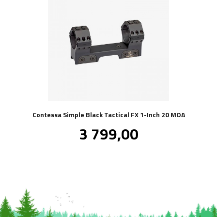
Contessa Simple Black Tactical FX 1-Inch 20 MOA
Pris
3 799,00
inkl.
mva.