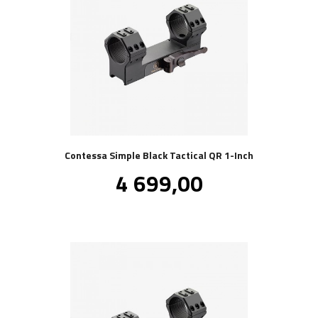
Contessa Simple Black Tactical QR 1-Inch
Pris
4 699,00
inkl.
mva.