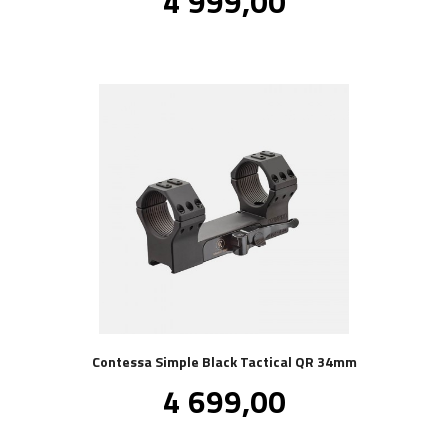
4 999,00
mva.
Contessa Simple Black Tactical QR 34mm
Pris
4 699,00
inkl.
mva.