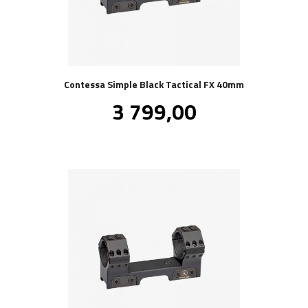
Contessa Simple Black Tactical FX 40mm
Pris
3 799,00
inkl.
mva.