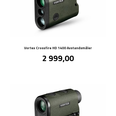
Vortex Crossfire HD 1400 Avstandsmåler
Pris
2 999,00
inkl.
mva.