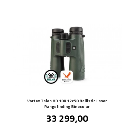
Vortex Talon HD 10K 12x50 Ballistic Laser
Rangefinding Binocular
Pris
33 299,00
inkl.
mva.