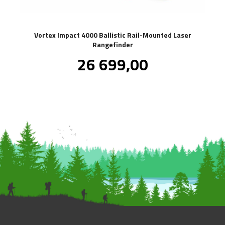
Vortex Impact 4000 Ballistic Rail-Mounted Laser
Rangefinder
Pris
26 699,00
inkl.
mva.