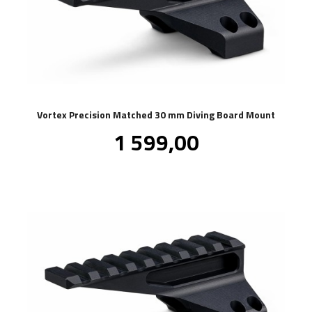
Vortex Precision Matched 30 mm Diving Board Mount
Pris
1 599,00
inkl.
mva.