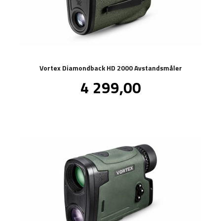
Vortex Diamondback HD 2000 Avstandsmåler
Pris
4 299,00
inkl.
mva.