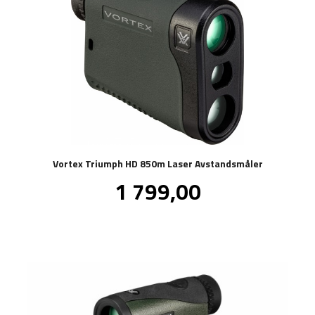
Vortex Triumph HD 850m Laser Avstandsmåler
Pris
1 799,00
inkl.
mva.