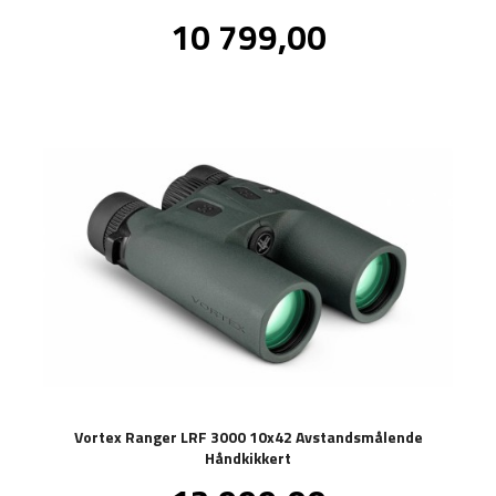
Pris
10 799,00
inkl.
mva.
Vortex Ranger LRF 3000 10x42 Avstandsmålende
Håndkikkert
inkl.