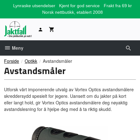
Gå
Lynraske utsendelser
Kjent for god service
Frakt fra 69 kr
til
Norsk nettbutikk, etablert 2008
innholdet
Meny
Forside
Optikk
Avstandsmåler
Avstandsmåler
Utforsk vårt imponerende utvalg av Vortex Optics avstandsmålere
skreddersydd spesielt for jegere. Uansett om du jakter på kort
eller langt hold, gir Vortex Optics avstandsmålere deg nøyaktig
avstandslesning for å hjelpe deg med å ta riktig skudd.