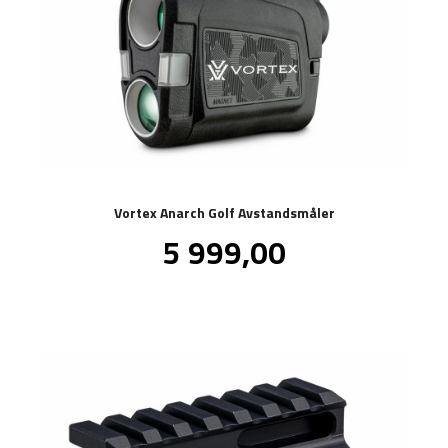
Vortex Anarch Golf Avstandsmåler
Pris
5 999,00
inkl.
mva.