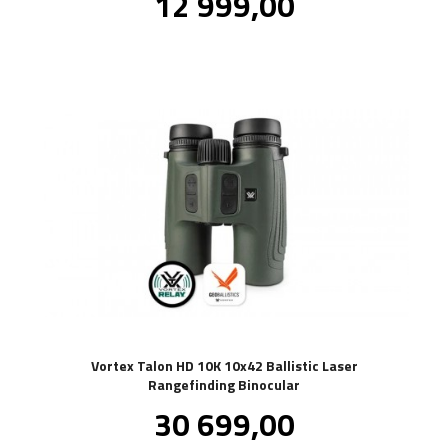
Pris
12 999,00
mva.
Vortex Talon HD 10K 10x42 Ballistic Laser
Rangefinding Binocular
Pris
30 699,00
inkl.
mva.