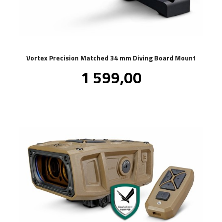
Vortex Precision Matched 34 mm Diving Board Mount
Pris
1 599,00
inkl.
mva.