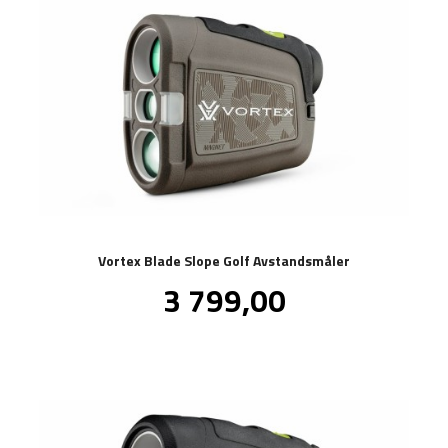
Vortex Blade Slope Golf Avstandsmåler
Pris
3 799,00
inkl.
mva.