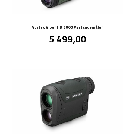
Vortex Viper HD 3000 Avstandsmåler
Pris
5 499,00
inkl.
mva.