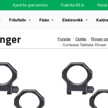
Kjent for god service
Frakt fra 69 kr
Norsk 
Friluftsliv
Fiske
Elektronikk
Kaldr
inger
Forside
Optikk
Ringer og
Contessa Taktiske Ringer