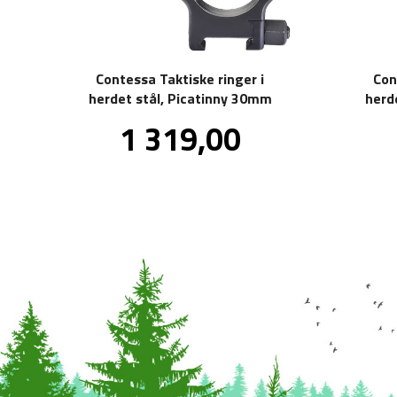
Contessa Taktiske ringer i
Con
herdet stål, Picatinny 30mm
herd
Pris
1 319,00
inkl.
mva.