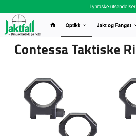
Gå
Lynraske utsendelser
til
innholdet
Optikk
Jakt og Fangst
Contessa Taktiske R