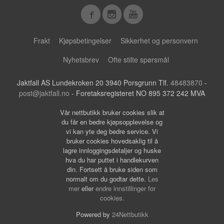
Frakt
Kjøpsbetingelser
Sikkerhet og personvern
Nyhetsbrev
Ofte stilte spørsmål
Jaktfall AS Lundekroken 20 3940 Porsgrunn Tlf.
48483870
-
post@jaktfall.no
- Foretaksregisteret NO 895 372 242 MVA
Vår nettbutikk bruker cookies slik at
du får en bedre kjøpsopplevelse og
vi kan yte deg bedre service. Vi
bruker cookies hovedsaklig til å
lagre innloggingsdetaljer og huske
hva du har puttet i handlekurven
din. Fortsett å bruke siden som
normalt om du godtar dette.
Les
mer
eller
endre innstillinger for
cookies.
Powered by
24Nettbutikk