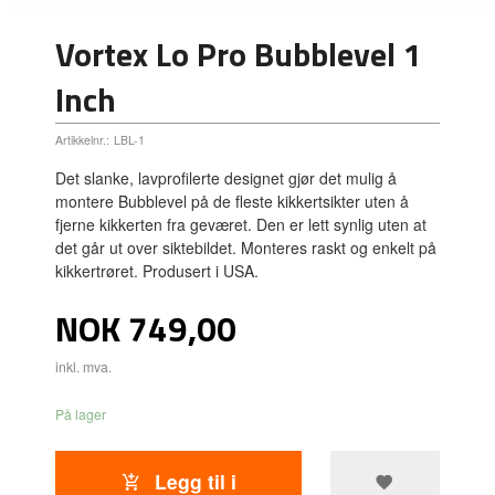
Vortex Lo Pro Bubblevel 1
Inch
Artikkelnr.:
LBL-1
Det slanke, lavprofilerte designet gjør det mulig å
montere Bubblevel på de fleste kikkertsikter uten å
fjerne kikkerten fra geværet. Den er lett synlig uten at
det går ut over siktebildet. Monteres raskt og enkelt på
kikkertrøret. Produsert i USA.
Pris
NOK
749,00
inkl. mva.
På lager
Legg til i