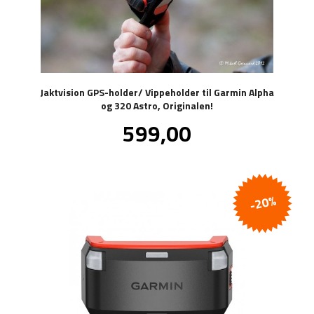
Jaktvision GPS-holder/ Vippeholder til Garmin Alpha
og 320 Astro, Originalen!
Pris
599,00
inkl.
mva.
-20%