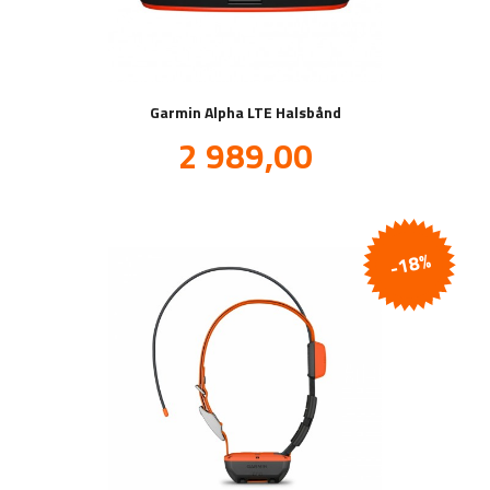
Garmin Alpha LTE Halsbånd
Tilbud
2 989,00
inkl.
mva.
-18%