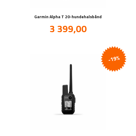
Garmin Alpha T 20-hundehalsbånd
Tilbud
3 399,00
inkl.
mva.
-19%