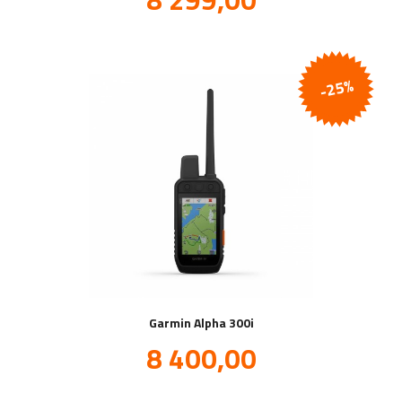
mva.
-25%
Garmin Alpha 300i
Tilbud
8 400,00
inkl.
mva.