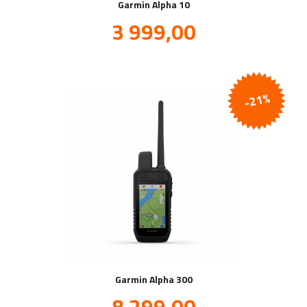
Garmin Alpha 10
Tilbud
3 999,00
inkl.
mva.
-21%
Garmin Alpha 300
Tilbud
8 299,00
inkl.