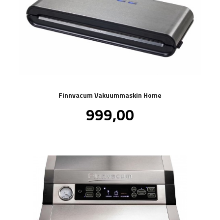
Finnvacum Vakuummaskin Home
Pris
999,00
inkl.
mva.