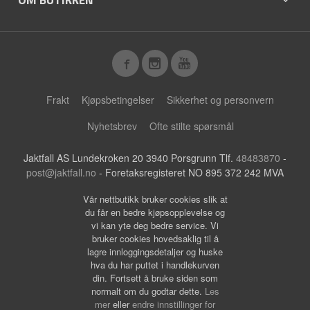
Frakt
Kjøpsbetingelser
Sikkerhet og personvern
Nyhetsbrev
Ofte stilte spørsmål
Jaktfall AS Lundekroken 20 3940 Porsgrunn Tlf.
48483870
-
post@jaktfall.no
- Foretaksregisteret NO 895 372 242 MVA
Vår nettbutikk bruker cookies slik at
du får en bedre kjøpsopplevelse og
vi kan yte deg bedre service. Vi
bruker cookies hovedsaklig til å
lagre innloggingsdetaljer og huske
hva du har puttet i handlekurven
din. Fortsett å bruke siden som
normalt om du godtar dette.
Les
mer
eller
endre innstillinger for