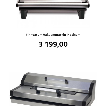
Finnvacum Vakuummaskin Platinum
Pris
3 199,00
inkl.
mva.