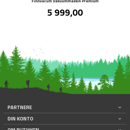
Finnvacum Vakuummaskin Premium
Pris
5 999,00
inkl.
mva.
PARTNERE
DIN KONTO
OM BUTIKKEN