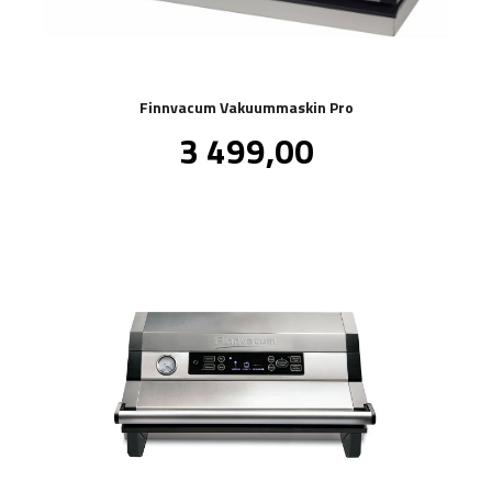
Finnvacum Vakuummaskin Pro
Pris
3 499,00
inkl.
mva.