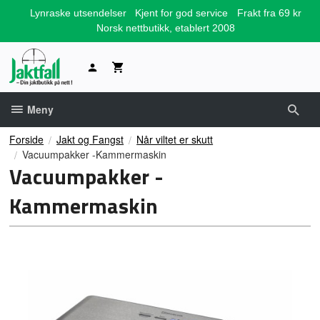
Gå
Lynraske utsendelser
Kjent for god service
Frakt fra 69 kr
til
Norsk nettbutikk, etablert 2008
innholdet
Meny
Forside
Jakt og Fangst
Når viltet er skutt
Vacuumpakker -Kammermaskin
Vacuumpakker -
Kammermaskin