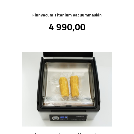
Finnvacum Titanium Vacuummaskin
Pris
4 990,00
inkl.
mva.