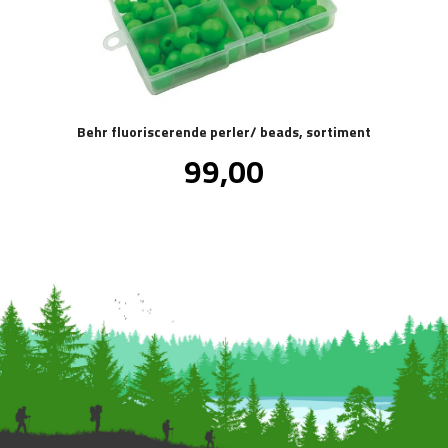
Behr fluoriscerende perler/ beads, sortiment
Pris
99,00
inkl.
mva.