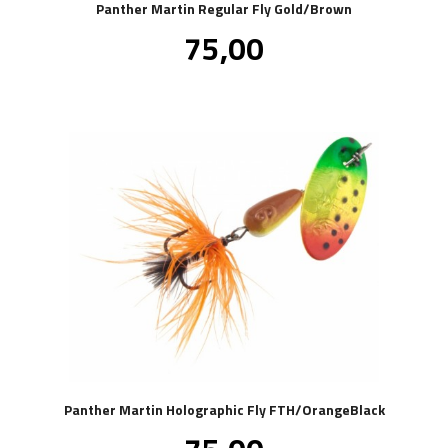
Panther Martin Regular Fly Gold/Brown
Pris
75,00
inkl.
mva.
Panther Martin Holographic Fly FTH/OrangeBlack
Pris
inkl.