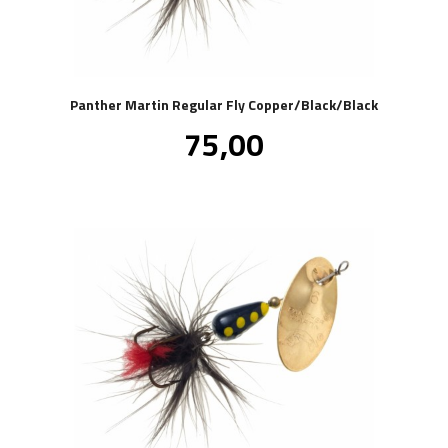
Panther Martin Regular Fly Copper/Black/Black
Pris
75,00
inkl.
mva.