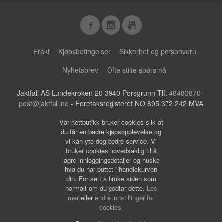
Frakt
Kjøpsbetingelser
Sikkerhet og personvern
Nyhetsbrev
Ofte stilte spørsmål
Jaktfall AS Lundekroken 20 3940 Porsgrunn Tlf.
48483870
-
post@jaktfall.no
- Foretaksregisteret NO 895 372 242 MVA
Vår nettbutikk bruker cookies slik at
du får en bedre kjøpsopplevelse og
vi kan yte deg bedre service. Vi
bruker cookies hovedsaklig til å
lagre innloggingsdetaljer og huske
hva du har puttet i handlekurven
din. Fortsett å bruke siden som
normalt om du godtar dette.
Les
mer
eller
endre innstillinger for
cookies.