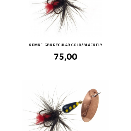
6 PMRF-GBK REGULAR GOLD/BLACK FLY
Pris
75,00
inkl.
mva.