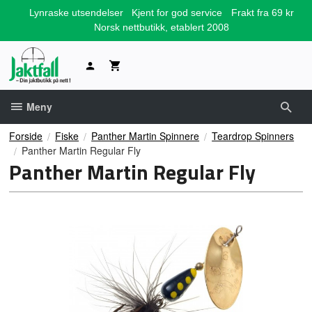
Gå
Lynraske utsendelser
Kjent for god service
Frakt fra 69 kr
til
Norsk nettbutikk, etablert 2008
innholdet
Meny
Forside
Fiske
Panther Martin Spinnere
Teardrop Spinners
Panther Martin Regular Fly
Panther Martin Regular Fly