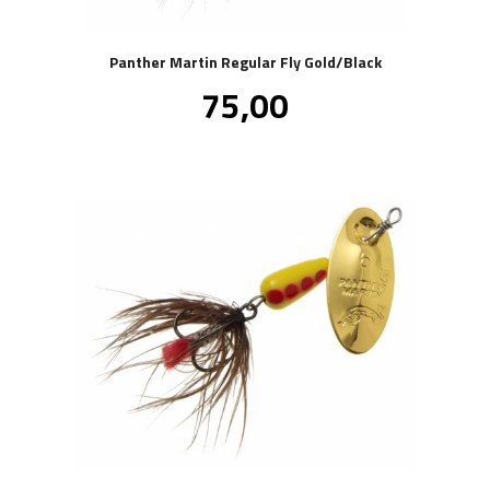
Panther Martin Regular Fly Gold/Black
Pris
75,00
inkl.
mva.