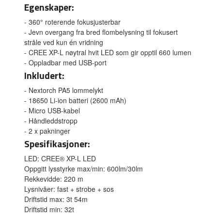
Egenskaper:
- 360° roterende fokusjusterbar
- Jevn overgang fra bred flombelysning til fokusert
stråle ved kun én vridning
- CREE XP-L nøytral hvit LED som gir opptil 660 lumen
- Oppladbar med USB-port
Inkludert:
- Nextorch PA5 lommelykt
- 18650 Li-ion batteri (2600 mAh)
- Micro USB-kabel
- Håndleddstropp
- 2 x pakninger
Spesifikasjoner:
LED: CREE® XP-L LED
Oppgitt lysstyrke max/min: 600lm/30lm
Rekkevidde: 220 m
Lysnivåer: fast + strobe + sos
Driftstid max: 3t 54m
Driftstid min: 32t