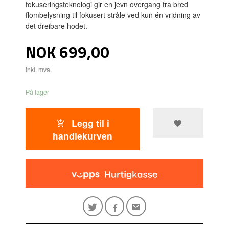
fokuseringsteknologi gir en jevn overgang fra bred
flombelysning til fokusert stråle ved kun én vridning av
det dreibare hodet.
Pris
NOK
699,00
inkl. mva.
På lager
Legg til i
handlekurven