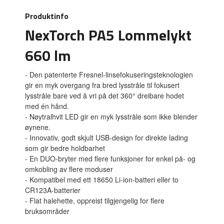
Produktinfo
NexTorch PA5 Lommelykt
660 lm
- Den patenterte Fresnel-linsefokuseringsteknologien
gir en myk overgang fra bred lysstråle til fokusert
lysstråle bare ved å vri på det 360° dreibare hodet
med én hånd.
- Nøytralhvit LED gir en myk lysstråle som ikke blender
øynene.
- Innovativ, godt skjult USB-design for direkte lading
som gir bedre holdbarhet
- En DUO-bryter med flere funksjoner for enkel på- og
omkobling av flere moduser
- Kompatibel med ett 18650 Li-ion-batteri eller to
CR123A-batterier
- Flat halehette, oppreist tilgjengelig for flere
bruksområder