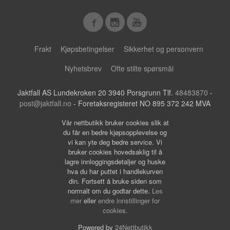
Frakt
Kjøpsbetingelser
Sikkerhet og personvern
Nyhetsbrev
Ofte stilte spørsmål
Jaktfall AS Lundekroken 20 3940 Porsgrunn Tlf.
48483870
-
post@jaktfall.no
- Foretaksregisteret NO 895 372 242 MVA
Vår nettbutikk bruker cookies slik at
du får en bedre kjøpsopplevelse og
vi kan yte deg bedre service. Vi
bruker cookies hovedsaklig til å
lagre innloggingsdetaljer og huske
hva du har puttet i handlekurven
din. Fortsett å bruke siden som
normalt om du godtar dette.
Les
mer
eller
endre innstillinger for
cookies.
Powered by
24Nettbutikk