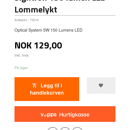
Lommelykt
Artikkelnr.:
73016
Optical System 5W 150 Lumens LED
Pris
NOK
129,00
inkl. mva.
På lager
Legg til i
handlekurven