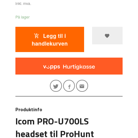
inkl. mva.
På lager
Legg til i
handlekurven
Produktinfo
Icom PRO-U700LS
headset til ProHunt