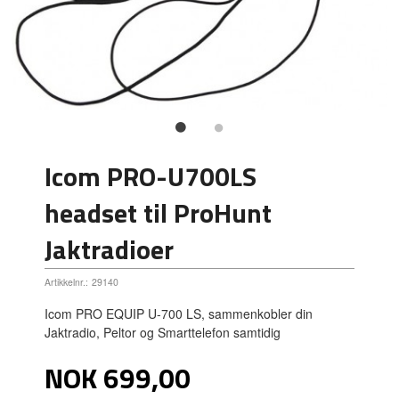
Icom PRO-U700LS
headset til ProHunt
Jaktradioer
Artikkelnr.:
29140
Icom PRO EQUIP U-700 LS, sammenkobler din
Jaktradio, Peltor og Smarttelefon samtidig
Pris
NOK
699,00