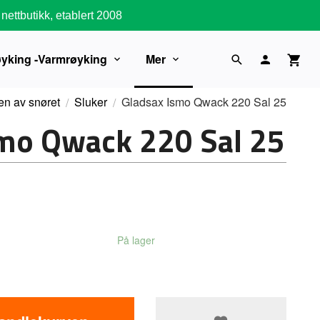
nettbutikk, etablert 2008
øyking -Varmrøyking
Mer
en av snøret
Sluker
Gladsax Ismo Qwack 220 Sal 25
smo Qwack 220 Sal 25
På lager