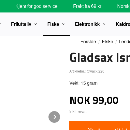
Kjent for god service
Frakt fra 69 kr
Norsk 
Friluftsliv
Fiske
Elektronikk
Kaldr
Forside
Fiske
I end
Gladsax I
Artikkelnr.:
Qwack 220
Vekt: 15 gram
Pris
NOK
99,00
inkl. mva.
Next