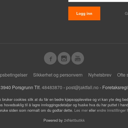
G
psbetingelser
Sikkerhet og personvern
Nyhetsbrev
Ofte 
 3940 Porsgrunn Tlf.
48483870
-
post@jaktfall.no
- Foretaksreg
k bruker cookies slik at du får en bedre kjøpsopplevelse og vi kan yte deg bed
s hovedsaklig til å lagre innloggingsdetaljer og huske hva du har puttet i han
 bruke siden som normalt om du godtar dette.
Les mer
eller
endre innstillinger 
Powered by
24Nettbutikk