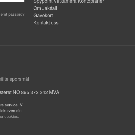
Spypoint Viltkamera Kontoplaner
Om Jaktfall
lemt passord?
Gavekort
Kontakt oss
stilte spørsmål
isteret NO 895 372 242 MVA
re service. Vi
dlekurven din.
for cookies.