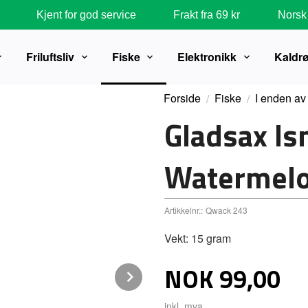
Kjent for god service
Frakt fra 69 kr
Norsk 
Friluftsliv
Fiske
Elektronikk
Kaldr
Forside
Fiske
I enden av
Gladsax I
Watermel
Artikkelnr.:
Qwack 243
Vekt: 15 gram
Pris
NOK
99,00
Next
inkl. mva.