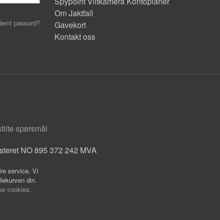
Spypoint Viltkamera Kontoplaner
Om Jaktfall
lemt passord?
Gavekort
Kontakt oss
stilte spørsmål
isteret NO 895 372 242 MVA
re service. Vi
dlekurven din.
for cookies.