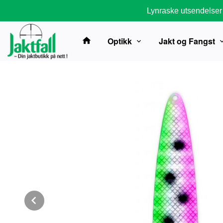
Gå
Lynraske utsendelser
til
innholdet
Optikk
Jakt og Fangst
Prev