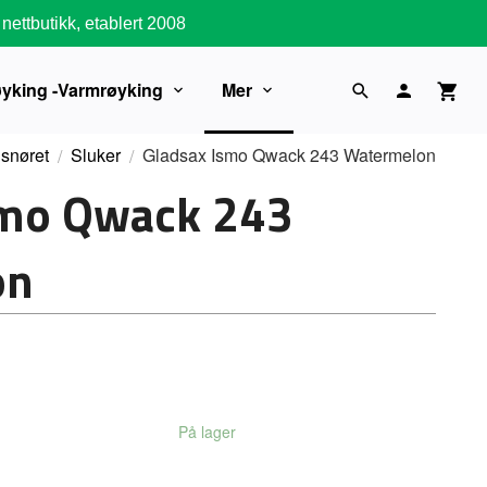
nettbutikk, etablert 2008
øyking -Varmrøyking
Mer
 snøret
Sluker
Gladsax Ismo Qwack 243 Watermelon
smo Qwack 243
on
På lager