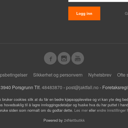
G
psbetingelser
Sikkerhet og personvern
Nyhetsbrev
Ofte 
 3940 Porsgrunn Tlf.
48483870
-
post@jaktfall.no
- Foretaksreg
k bruker cookies slik at du får en bedre kjøpsopplevelse og vi kan yte deg bed
s hovedsaklig til å lagre innloggingsdetaljer og huske hva du har puttet i han
 bruke siden som normalt om du godtar dette.
Les mer
eller
endre innstillinger 
Powered by
24Nettbutikk