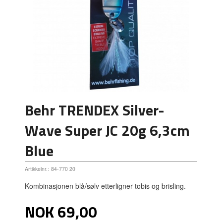
Behr TRENDEX Silver-
Wave Super JC 20g 6,3cm
Blue
Artikkelnr.:
84-770 20
Kombinasjonen blå/sølv etterligner tobis og brisling.
Pris
NOK
69,00