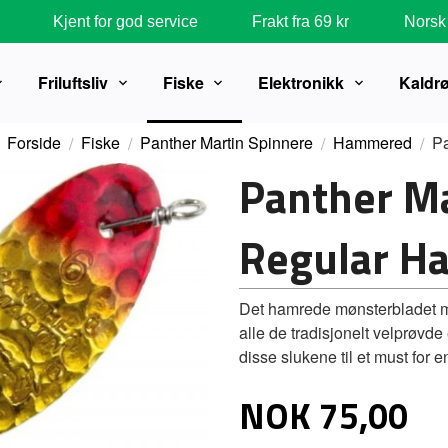
Kjent for god service
Frakt fra 69 kr
Norsk 
Friluftsliv
Fiske
Elektronikk
Kaldr
Forside
Fiske
Panther Martin Spinnere
Hammered
P
Panther M
Regular H
Det hamrede mønsterbladet m
alle de tradisjonelt velprøvd
disse slukene til et must for e
Pris
NOK
75,00