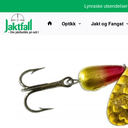
Gå
Lynraske utsendelser
til
innholdet
Optikk
Jakt og Fangst