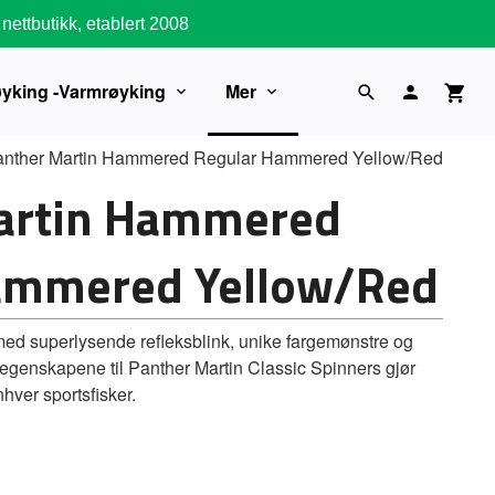
nettbutikk, etablert 2008
øyking -Varmrøyking
Mer
anther Martin Hammered Regular Hammered Yellow/Red
artin Hammered
ammered Yellow/Red
ed superlysende refleksblink, unike fargemønstre og
e egenskapene til Panther Martin Classic Spinners gjør
nhver sportsfisker.