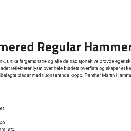
mered Regular Hammer
, unike fargemønstre og alle de tradisjonelt velprøvde egenska
ladet reflekterer lyset over hele bladets overflate og skaper et 
ullbelagte blader med fluoriserende kropp. Panther Martin Hammer
et
opp
rel etc.