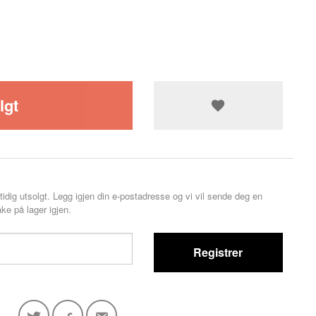
lgt
tidig utsolgt. Legg igjen din e-postadresse og vi vil sende deg en
ke på lager igjen.
Registrer