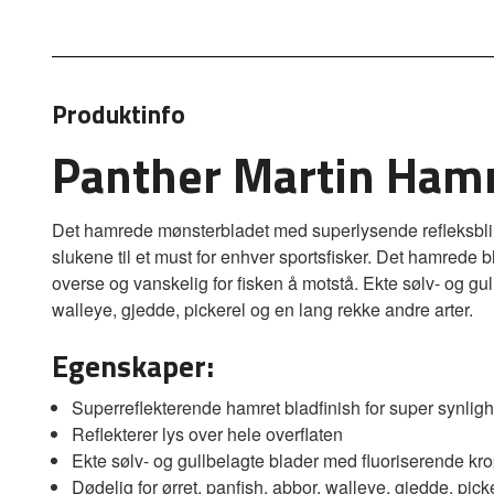
Produktinfo
Panther Martin Ham
Det hamrede mønsterbladet med superlysende refleksblink
slukene til et must for enhver sportsfisker. Det hamrede b
overse og vanskelig for fisken å motstå. Ekte sølv- og g
walleye, gjedde, pickerel og en lang rekke andre arter.
Egenskaper:
Superreflekterende hamret bladfinish for super synligh
Reflekterer lys over hele overflaten
Ekte sølv- og gullbelagte blader med fluoriserende kr
Dødelig for ørret, panfish, abbor, walleye, gjedde, picke