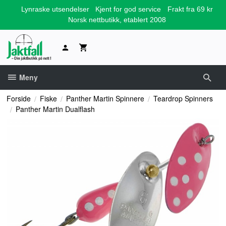
Gå
Lynraske utsendelser
Kjent for god service
Frakt fra 69 kr
til
Norsk nettbutikk, etablert 2008
innholdet
Meny
Forside
Fiske
Panther Martin Spinnere
Teardrop Spinners
Panther Martin Dualflash