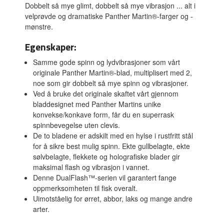
Dobbelt så mye glimt, dobbelt så mye vibrasjon ... alt i
velprøvde og dramatiske Panther Martin®-farger og -
mønstre.
Egenskaper:
Samme gode spinn og lydvibrasjoner som vårt
originale Panther Martin®-blad, multiplisert med 2,
noe som gir dobbelt så mye spinn og vibrasjoner.
Ved å bruke det originale skaftet vårt gjennom
bladdesignet med Panther Martins unike
konvekse/konkave form, får du en superrask
spinnbevegelse uten clevis.
De to bladene er adskilt med en hylse i rustfritt stål
for å sikre best mulig spinn. Ekte gullbelagte, ekte
sølvbelagte, flekkete og holografiske blader gir
maksimal flash og vibrasjon i vannet.
Denne DualFlash™-serien vil garantert fange
oppmerksomheten til fisk overalt.
Uimotståelig for ørret, abbor, laks og mange andre
arter.