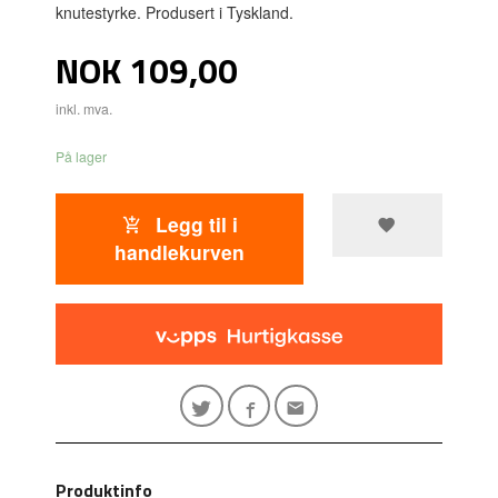
knutestyrke. Produsert i Tyskland.
Pris
NOK
109,00
inkl. mva.
På lager
Legg til i
handlekurven
Produktinfo