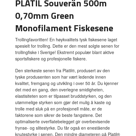
PLATIL Souverän 500m
0,70mm Green
Monofilament Fiskesene
Trollingfavoritten! En høykvalitets tysk fiskesene laget
spesielt for trolling. Dette er den mest solgte senen for
trollingfiske i Sverige! Ekstremt populær blant aktive
sportsfiskere og profesjonelle fiskere.
Den sterkeste senen fra Platil®, produsert av den
tyske produsenten som har vært ledende innen
kvalitet, fremgang og utvikling i over 50 år. Du kjenner
det med en gang, den overlegne smidigheten,
elastisiteten som er tilpasset bruddstyrken, og den
utømmelige styrken som gjør det mulig å kaste og
trolle med sluk på en profesjonell måte, er de
faktorene som sikrer de beste fangstene. Det
optimaliserte overflatebelegget gir overbevisende
frynse- og slitestyrke. Du får også en enestående
knutestyrke i senen. Den mindre diameteren på Platil®