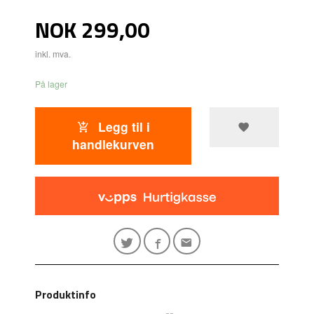
Pris
NOK
299,00
inkl. mva.
På lager
Legg til i
handlekurven
Produktinfo