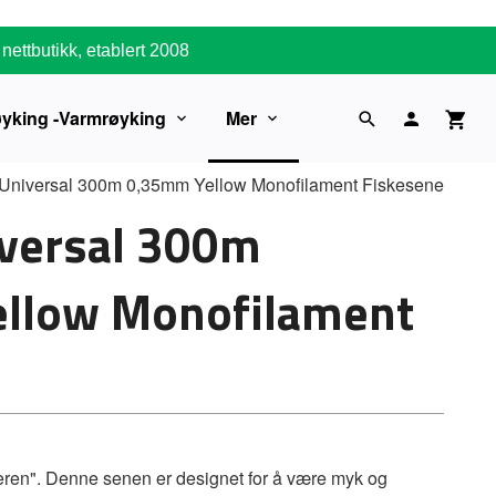
nettbutikk, etablert 2008
øyking -Varmrøyking
Mer
Universal 300m 0,35mm Yellow Monofilament Fiskesene
iversal 300m
llow Monofilament
deren". Denne senen er designet for å være myk og