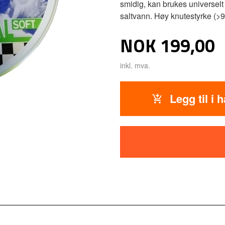
smidig, kan brukes universelt
saltvann. Høy knutestyrke (>
Pris
NOK
199,00
inkl. mva.
Legg til i 