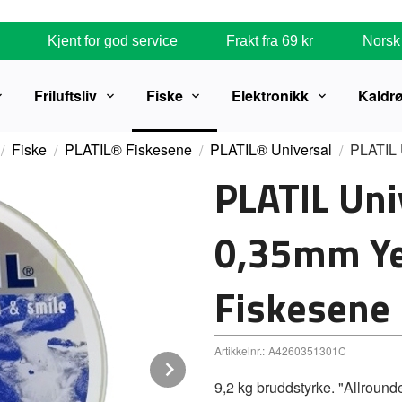
Kjent for god service
Frakt fra 69 kr
Norsk 
Friluftsliv
Fiske
Elektronikk
Kaldr
Fiske
PLATIL® Fiskesene
PLATIL® Universal
PLATIL 
PLATIL Un
0,35mm Ye
Fiskesene
Artikkelnr.:
A4260351301C
Next
9,2 kg bruddstyrke. "Allroun