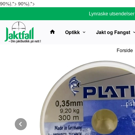
Gå
90%).">
90%).">
til
Lynraske utsendelser
innholdet
Optikk
Jakt og Fangst
Forside
Prev