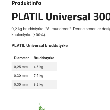
Produktinfo
PLATIL Universal 3
9,2 kg bruddstyrke. "Allrounderen". Denne senen er desig
knutestyrke (>90%).
PLATIL Universal bruddstyrke
Diameter
Bruddstyrke
0,25 mm
4,5 kg
0,30 mm
7,5 kg
0,35 mm
9,2 kg