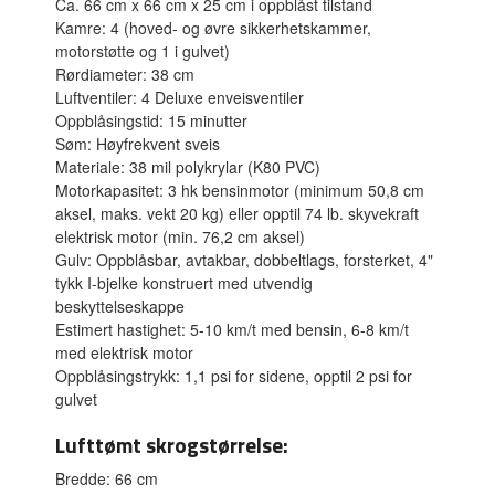
Ca. 66 cm x 66 cm x 25 cm i oppblåst tilstand
Kamre: 4 (hoved- og øvre sikkerhetskammer,
motorstøtte og 1 i gulvet)
Rørdiameter: 38 cm
Luftventiler: 4 Deluxe enveisventiler
Oppblåsingstid: 15 minutter
Søm: Høyfrekvent sveis
Materiale: 38 mil polykrylar (K80 PVC)
Motorkapasitet: 3 hk bensinmotor (minimum 50,8 cm
aksel, maks. vekt 20 kg) eller opptil 74 lb. skyvekraft
elektrisk motor (min. 76,2 cm aksel)
Gulv: Oppblåsbar, avtakbar, dobbeltlags, forsterket, 4"
tykk I-bjelke konstruert med utvendig
beskyttelseskappe
Estimert hastighet: 5-10 km/t med bensin, 6-8 km/t
med elektrisk motor
Oppblåsingstrykk: 1,1 psi for sidene, opptil 2 psi for
gulvet
Lufttømt skrogstørrelse:
Bredde: 66 cm