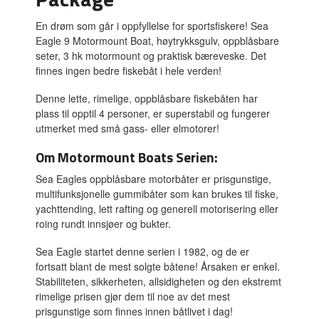
En drøm som går i oppfyllelse for sportsfiskere! Sea
Eagle 9 Motormount Boat, høytrykksgulv, oppblåsbare
seter, 3 hk motormount og praktisk bæreveske. Det
finnes ingen bedre fiskebåt i hele verden!
Denne lette, rimelige, oppblåsbare fiskebåten har
plass til opptil 4 personer, er superstabil og fungerer
utmerket med små gass- eller elmotorer!
Om Motormount Boats Serien:
Sea Eagles oppblåsbare motorbåter er prisgunstige,
multifunksjonelle gummibåter som kan brukes til fiske,
yachttending, lett rafting og generell motorisering eller
roing rundt innsjøer og bukter.
Sea Eagle startet denne serien i 1982, og de er
fortsatt blant de mest solgte båtene! Årsaken er enkel.
Stabiliteten, sikkerheten, allsidigheten og den ekstremt
rimelige prisen gjør dem til noe av det mest
prisgunstige som finnes innen båtlivet i dag!