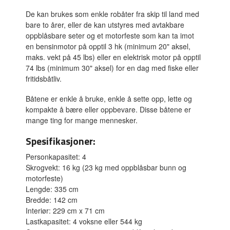
De kan brukes som enkle robåter fra skip til land med
bare to årer, eller de kan utstyres med avtakbare
oppblåsbare seter og et motorfeste som kan ta imot
en bensinmotor på opptil 3 hk (minimum 20" aksel,
maks. vekt på 45 lbs) eller en elektrisk motor på opptil
74 lbs (minimum 30" aksel) for en dag med fiske eller
fritidsbåtliv.
Båtene er enkle å bruke, enkle å sette opp, lette og
kompakte å bære eller oppbevare. Disse båtene er
mange ting for mange mennesker.
Spesifikasjoner:
Personkapasitet: 4
Skrogvekt: 16 kg (23 kg med oppblåsbar bunn og
motorfeste)
Lengde: 335 cm
Bredde: 142 cm
Interiør: 229 cm x 71 cm
Lastkapasitet: 4 voksne eller 544 kg