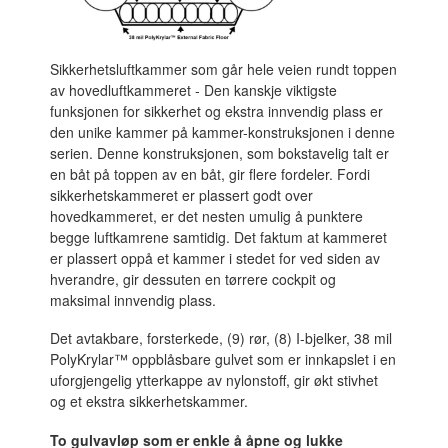
Sikkerhetsluftkammer som går hele veien rundt toppen
av hovedluftkammeret - Den kanskje viktigste
funksjonen for sikkerhet og ekstra innvendig plass er
den unike kammer på kammer-konstruksjonen i denne
serien. Denne konstruksjonen, som bokstavelig talt er
en båt på toppen av en båt, gir flere fordeler. Fordi
sikkerhetskammeret er plassert godt over
hovedkammeret, er det nesten umulig å punktere
begge luftkamrene samtidig. Det faktum at kammeret
er plassert oppå et kammer i stedet for ved siden av
hverandre, gir dessuten en tørrere cockpit og
maksimal innvendig plass.
Det avtakbare, forsterkede, (9) rør, (8) I-bjelker, 38 mil
PolyKrylar™ oppblåsbare gulvet som er innkapslet i en
uforgjengelig ytterkappe av nylonstoff, gir økt stivhet
og et ekstra sikkerhetskammer.
To gulvavløp som er enkle å åpne og lukke