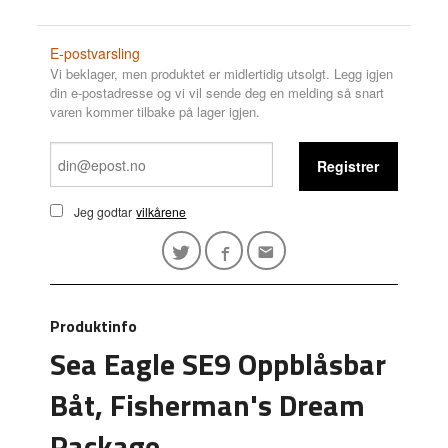
E-postvarsling
Vi beklager, men produktet er midlertidig utsolgt. Legg igjen
din e-postadresse og vi vil sende deg en melding så snart
varen kommer tilbake på lager igjen.
Registrer
Jeg godtar
vilkårene
Produktinfo
Sea Eagle SE9 Oppblåsbar
Båt, Fisherman's Dream
Package