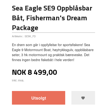
Sea Eagle SE9 Oppblåsbar
Båt, Fisherman's Dream
Package
Artikkelnr.:
SE9K_FD
En drøm som går i oppfyllelse for sportsfiskere! Sea
Eagle 9 Motormount Boat, høytrykksgulv, oppblåsbare
seter, 3 hk motormount og praktisk bæreveske. Det
finnes ingen bedre fiskebåt i hele verden!
Pris
NOK
8 499,00
inkl. mva.
Utsolgt