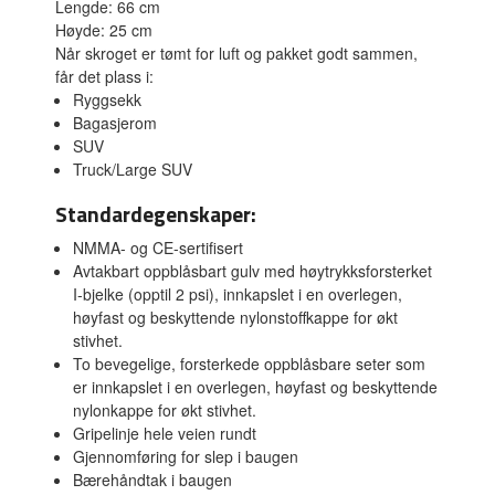
Lengde: 66 cm
Høyde: 25 cm
Når skroget er tømt for luft og pakket godt sammen,
får det plass i:
Ryggsekk
Bagasjerom
SUV
Truck/Large SUV
Standardegenskaper:
NMMA- og CE-sertifisert
Avtakbart oppblåsbart gulv med høytrykksforsterket
I-bjelke (opptil 2 psi), innkapslet i en overlegen,
høyfast og beskyttende nylonstoffkappe for økt
stivhet.
To bevegelige, forsterkede oppblåsbare seter som
er innkapslet i en overlegen, høyfast og beskyttende
nylonkappe for økt stivhet.
Gripelinje hele veien rundt
Gjennomføring for slep i baugen
Bærehåndtak i baugen