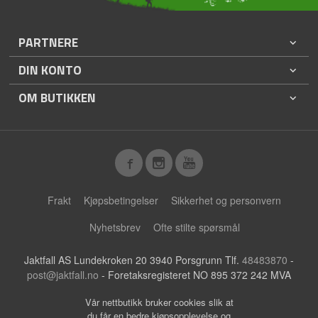
PARTNERE
DIN KONTO
OM BUTIKKEN
Frakt
Kjøpsbetingelser
Sikkerhet og personvern
Nyhetsbrev
Ofte stilte spørsmål
Jaktfall AS Lundekroken 20 3940 Porsgrunn Tlf.
48483870
-
post@jaktfall.no
- Foretaksregisteret NO 895 372 242 MVA
Vår nettbutikk bruker cookies slik at
du får en bedre kjøpsopplevelse og