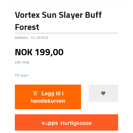
Vortex Sun Slayer Buff
Forest
Artikkelnr.:
121-29-FCA
Pris
NOK
199,00
inkl. mva.
På lager
Legg til i
handlekurven