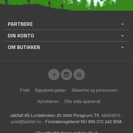
PARTNERE
DIN KONTO
OM BUTIKKEN
Frakt
Kjøpsbetingelser
Sikkerhet og personvern
Nyhetsbrev
Ofte stilte spørsmål
Jaktfall AS Lundekroken 20 3940 Porsgrunn Tlf.
48483870
-
post@jaktfall.no
- Foretaksregisteret NO 895 372 242 MVA
Vår nettbutikk bruker cookies slik at