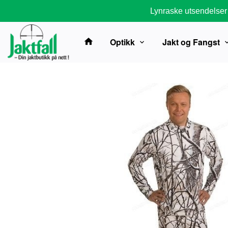
Gå
Lynraske utsendelser
til
innholdet
Optikk
Jakt og Fangst