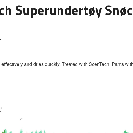
Tech Superundertøy Sn
.
ffectively and dries quickly. Treated with ScenTech. Pants with 