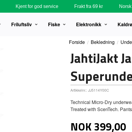
Kjent for god service
Frakt fra 69 kr
Norsk 
Friluftsliv
Fiske
Elektronikk
Kaldr
Forside
Bekledning
Unde
JahtiJakt 
Superunde
Artikkelnr.:
JJ5114Y00C
Technical Micro-Dry underwear
Treated with ScenTech. Pants w
Pris
NOK
399,00