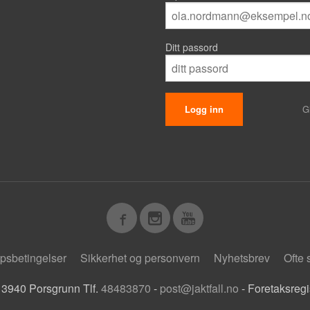
Ditt passord
G
psbetingelser
Sikkerhet og personvern
Nyhetsbrev
Ofte 
 3940 Porsgrunn Tlf.
48483870
-
post@jaktfall.no
- Foretaksreg