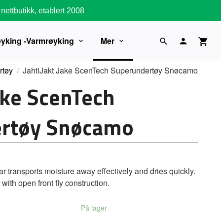
nettbutikk, etablert 2008
øyking -Varmrøyking
Mer
rtøy
JahtiJakt Jake ScenTech Superundertøy Snøcamo
Jake ScenTech
rtøy Snøcamo
 transports moisture away effectively and dries quickly.
ith open front fly construction.
På lager