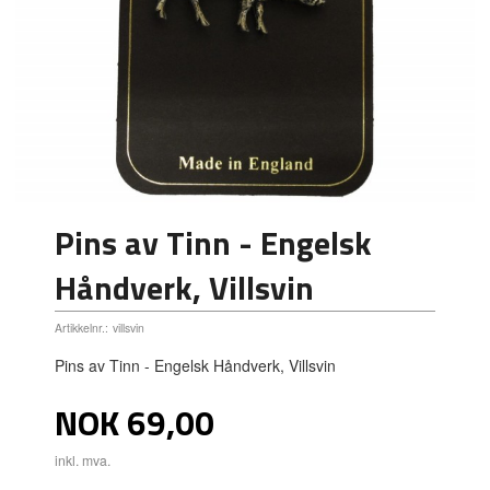
Pins av Tinn - Engelsk
Håndverk, Villsvin
Artikkelnr.:
villsvin
Pins av Tinn - Engelsk Håndverk, Villsvin
Pris
NOK
69,00
inkl. mva.