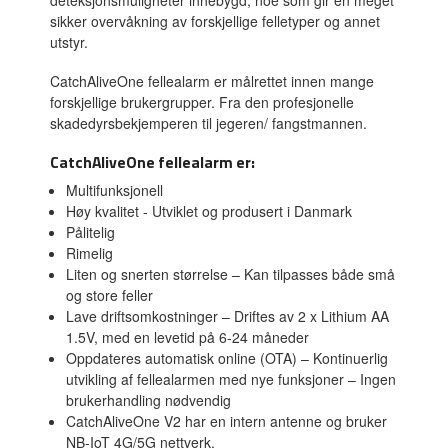
deteksjonsmuligheter innebygd, noe som gir en meget
sikker overvåkning av forskjellige felletyper og annet
utstyr.
CatchAliveOne fellealarm er målrettet innen mange
forskjellige brukergrupper. Fra den profesjonelle
skadedyrsbekjemperen til jegeren/ fangstmannen.
CatchAliveOne fellealarm er:
Multifunksjonell
Høy kvalitet - Utviklet og produsert i Danmark
Pålitelig
Rimelig
Liten og snerten størrelse – Kan tilpasses både små
og store feller
Lave driftsomkostninger – Driftes av 2 x Lithium AA
1.5V, med en levetid på 6-24 måneder
Oppdateres automatisk online (OTA) – Kontinuerlig
utvikling af fellealarmen med nye funksjoner – Ingen
brukerhandling nødvendig
CatchAliveOne V2 har en intern antenne og bruker
NB-IoT 4G/5G nettverk.