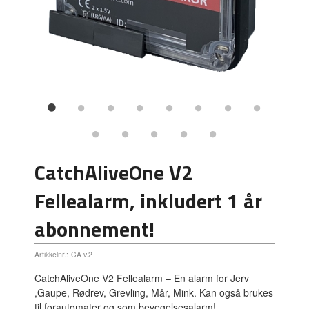
CatchAliveOne V2
Fellealarm, inkludert 1 år
abonnement!
Artikkelnr.:
CA v.2
CatchAliveOne V2 Fellealarm – En alarm for Jerv
,Gaupe, Rødrev, Grevling, Mår, Mink. Kan også brukes
til forautomater og som bevegelsesalarm!