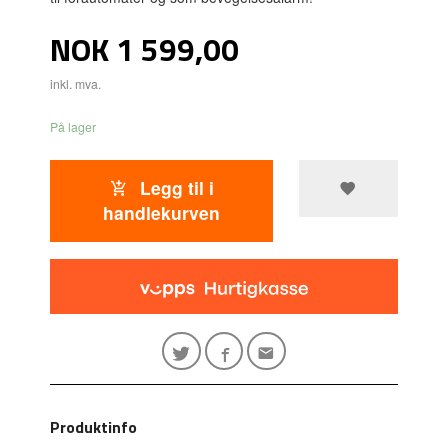
Pris
NOK
1 599,00
inkl. mva.
På lager
Legg til i
handlekurven
Produktinfo