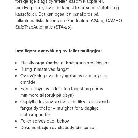
forskjellige slags dyrefeller, såsom klappfeller,
muldvarpfeller, levende fangst feller som trådfeller og
kassefeller. Det kan også lett installeres på
fullautomatiske feller som Goodnature A24 og CAMRO
SafeTrapAutomatic (STA-25).
Intelligent overvåking av feller muliggjør:
Effektiv organisering af brukernes arbeidsplan
Hurtig innsats ved fangst
Overvåkning over foryngelse av skadedyr i et
område
Færre tilsyn av feller uten fangst (og derav
minimere tidsbruk på tilsyn)
Oppfyller lovkrav vedrørende tilsyn av levende
fangst dyrefeller – mulighet for 2 daglige
statusrapporter
Feller serves etter behov
Dokumentasjon av skadedyrsinnsatsen