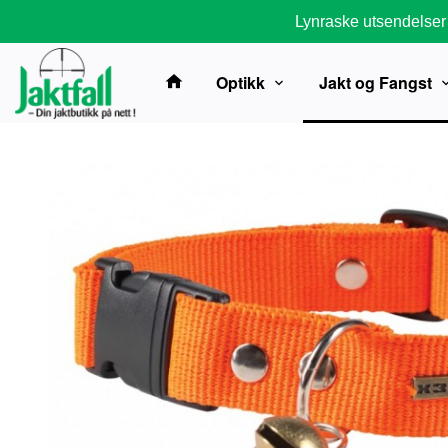
Gå
Lynraske utsendelser
til
innholdet
Optikk
Jakt og Fangst