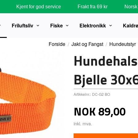
Kjent for god service
Frakt fra 69 kr
Norsk 
Friluftsliv
Fiske
Elektronikk
Kaldr
Forside
Jakt og Fangst
Hundeutstyr
Hundehals
Bjelle 30
Artikkelnr.:
DC-G2 BO
Pris
NOK
89,00
inkl. mva.