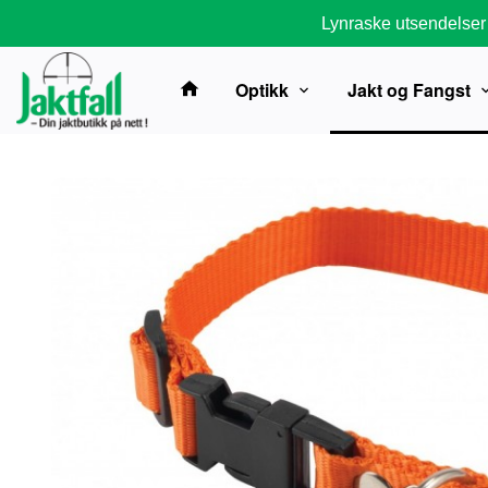
Gå
Lynraske utsendelser
til
innholdet
Optikk
Jakt og Fangst