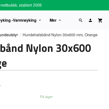
nettbutikk, etablert 2008
øyking -Varmrøyking
Mer
undeutstyr
Hundehalsbånd Nylon 30x600 mm, Orange
bånd Nylon 30x600
ge
.
På lager