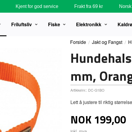
Kjent for god service
Frakt fra 69 kr
Norsk 
Friluftsliv
Fiske
Elektronikk
Kaldr
Forside
Jakt og Fangst
H
Hundehals
mm, Oran
Artikkelnr.:
DC-G1BO
Lett å justere til riktig størrelse
Pris
NOK
199,00
inkl. mva.