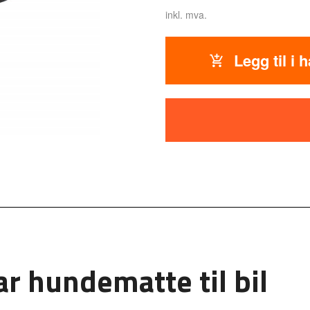
inkl. mva.
Legg til i 
ar hundematte til bil