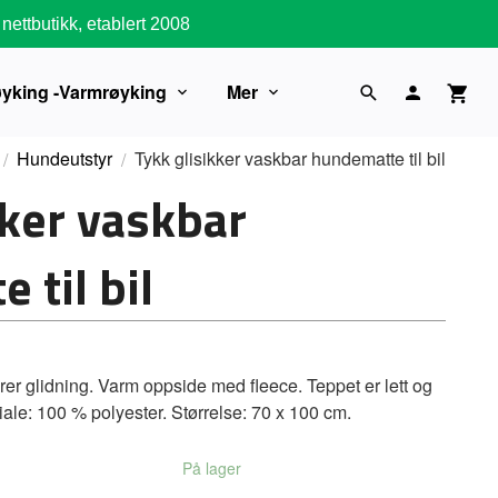
nettbutikk, etablert 2008
øyking -Varmrøyking
Mer
Hundeutstyr
Tykk glisikker vaskbar hundematte til bil
kker vaskbar
 til bil
r glidning. Varm oppside med fleece. Teppet er lett og
iale: 100 % polyester. Størrelse: 70 x 100 cm.
På lager