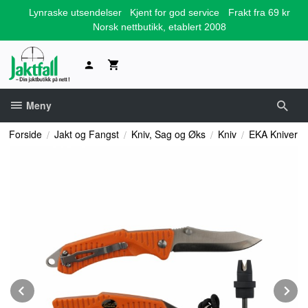
Gå
Lynraske utsendelser
Kjent for god service
Frakt fra 69 kr
til
Norsk nettbutikk, etablert 2008
innholdet
Meny
Forside
Jakt og Fangst
Kniv, Sag og Øks
Kniv
EKA Kniver
Prev
N