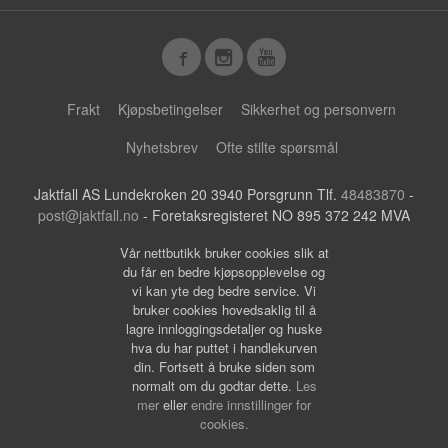
Frakt
Kjøpsbetingelser
Sikkerhet og personvern
Nyhetsbrev
Ofte stilte spørsmål
Jaktfall AS Lundekroken 20 3940 Porsgrunn Tlf.
48483870
-
post@jaktfall.no
- Foretaksregisteret NO 895 372 242 MVA
Vår nettbutikk bruker cookies slik at
du får en bedre kjøpsopplevelse og
vi kan yte deg bedre service. Vi
bruker cookies hovedsaklig til å
lagre innloggingsdetaljer og huske
hva du har puttet i handlekurven
din. Fortsett å bruke siden som
normalt om du godtar dette.
Les
mer
eller
endre innstillinger for
cookies.