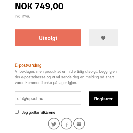
Pris
NOK
749,00
inkl. mva.
Utsolgt
E-postvarsling
Vi beklager, men produktet er midlertidig utsolgt. Legg igjen
din e-postadresse og vi vil sende deg en melding så snart
varen kommer tilbake på lager igjen.
Registrer
Jeg godtar
vilkårene