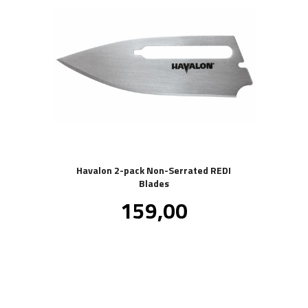
Havalon 2-pack Non-Serrated REDI
Blades
Pris
159,00
inkl.
mva.