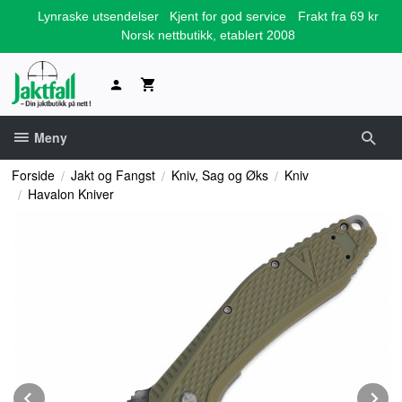
Gå
Lynraske utsendelser
Kjent for god service
Frakt fra 69 kr
til
Norsk nettbutikk, etablert 2008
innholdet
Meny
Forside
Jakt og Fangst
Kniv, Sag og Øks
Kniv
Havalon Kniver
Prev
N