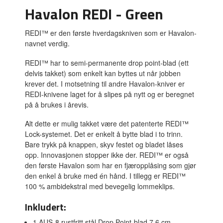
Havalon REDI - Green
REDI™ er den første hverdagskniven som er Havalon-
navnet verdig.
REDI™ har to semi-permanente drop point-blad (ett
delvis takket) som enkelt kan byttes ut når jobben
krever det. I motsetning til andre Havalon-kniver er
REDI-knivene laget for å slipes på nytt og er beregnet
på å brukes i årevis.
Alt dette er mulig takket være det patenterte REDI™
Lock-systemet. Det er enkelt å bytte blad i to trinn.
Bare trykk på knappen, skyv festet og bladet låses
opp. Innovasjonen stopper ikke der. REDI™ er også
den første Havalon som har en fjæropplåsing som gjør
den enkel å bruke med én hånd. I tillegg er REDI™
100 % ambidekstral med bevegelig lommeklips.
Inkludert:
1 AUS-8 rustfritt stål Drop Point-blad 7,6 cm