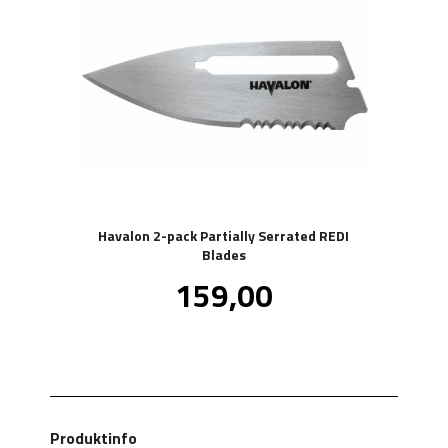
Havalon 2-pack Partially Serrated REDI
Blades
Pris
159,00
inkl.
mva.
Produktinfo