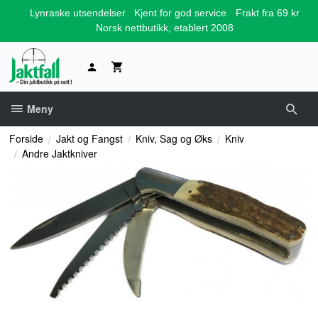
Gå
Lynraske utsendelser
Kjent for god service
Frakt fra 69 kr
til
Norsk nettbutikk, etablert 2008
innholdet
Meny
Forside
Jakt og Fangst
Kniv, Sag og Øks
Kniv
Andre Jaktkniver