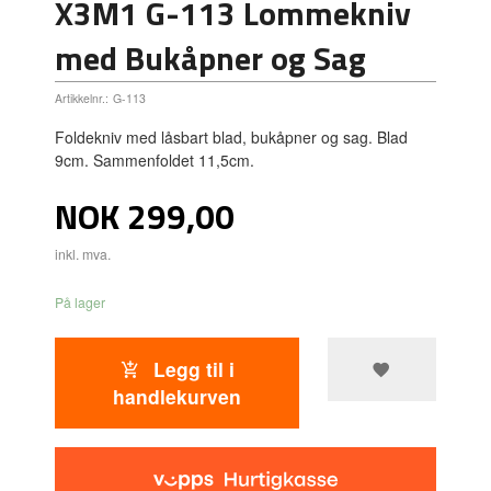
X3M1 G-113 Lommekniv
med Bukåpner og Sag
Artikkelnr.:
G-113
Foldekniv med låsbart blad, bukåpner og sag. Blad
9cm. Sammenfoldet 11,5cm.
Pris
NOK
299,00
inkl. mva.
På lager
Legg til i
handlekurven