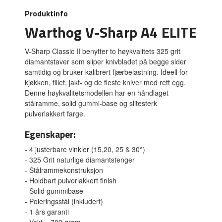
Produktinfo
Warthog V-Sharp A4 ELITE
V-Sharp Classic II benytter to høykvalitets 325 grit
diamantstaver som sliper knivbladet på begge sider
samtidig og bruker kalibrert fjærbelastning. Ideell for
kjøkken, fillet, jakt- og de fleste kniver med rett egg.
Denne høykvalitetsmodellen har en håndlaget
stålramme, solid gummi-base og slitesterk
pulverlakkert farge.
Egenskaper:
- 4 justerbare vinkler (15,20, 25 & 30
°
)
- 325 Grit naturlige diamantstenger
- Stålrammekonstruksjon
- Holdbart pulverlakkert finish
- Solid gummibase
- Poleringsstål (inkludert)
- 1 års garanti
- Vekt = 709 gram