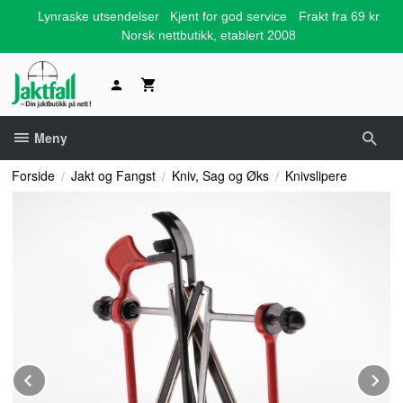
Gå
Lynraske utsendelser
Kjent for god service
Frakt fra 69 kr
til
Norsk nettbutikk, etablert 2008
innholdet
Meny
Forside
Jakt og Fangst
Kniv, Sag og Øks
Knivslipere
Prev
N