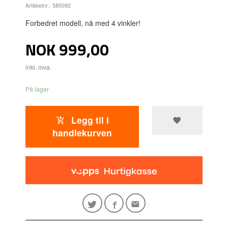
Artikkelnr.:
580092
Forbedret modell, nå med 4 vinkler!
Pris
NOK
999,00
inkl. mva.
På lager
Legg til i
handlekurven